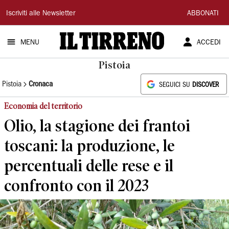
Il
Iscriviti alle Newsletter
ABBONATI
Tirreno
MENU
ACCEDI
Pistoia
Pistoia
Cronaca
SEGUICI SU
DISCOVER
Economia del territorio
Olio, la stagione dei frantoi
toscani: la produzione, le
percentuali delle rese e il
confronto con il 2023