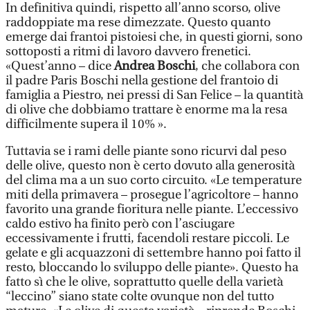
In definitiva quindi, rispetto all’anno scorso, olive
raddoppiate ma rese dimezzate. Questo quanto
emerge dai frantoi pistoiesi che, in questi giorni, sono
sottoposti a ritmi di lavoro davvero frenetici.
«Quest’anno – dice
Andrea Boschi
, che collabora con
il padre Paris Boschi nella gestione del frantoio di
famiglia a Piestro, nei pressi di San Felice – la quantità
di olive che dobbiamo trattare è enorme ma la resa
difficilmente supera il 10% ».
Tuttavia se i rami delle piante sono ricurvi dal peso
delle olive, questo non è certo dovuto alla generosità
del clima ma a un suo corto circuito. «Le temperature
miti della primavera – prosegue l’agricoltore – hanno
favorito una grande fioritura nelle piante. L’eccessivo
caldo estivo ha finito però con l’asciugare
eccessivamente i frutti, facendoli restare piccoli. Le
gelate e gli acquazzoni di settembre hanno poi fatto il
resto, bloccando lo sviluppo delle piante». Questo ha
fatto sì che le olive, soprattutto quelle della varietà
“leccino” siano state colte ovunque non del tutto