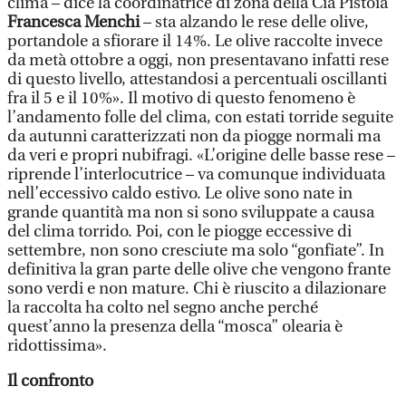
clima – dice la coordinatrice di zona della Cia Pistoia
Francesca Menchi
– sta alzando le rese delle olive,
portandole a sfiorare il 14%. Le olive raccolte invece
da metà ottobre a oggi, non presentavano infatti rese
di questo livello, attestandosi a percentuali oscillanti
fra il 5 e il 10%». Il motivo di questo fenomeno è
l’andamento folle del clima, con estati torride seguite
da autunni caratterizzati non da piogge normali ma
da veri e propri nubifragi. «L’origine delle basse rese –
riprende l’interlocutrice – va comunque individuata
nell’eccessivo caldo estivo. Le olive sono nate in
grande quantità ma non si sono sviluppate a causa
del clima torrido. Poi, con le piogge eccessive di
settembre, non sono cresciute ma solo “gonfiate”. In
definitiva la gran parte delle olive che vengono frante
sono verdi e non mature. Chi è riuscito a dilazionare
la raccolta ha colto nel segno anche perché
quest’anno la presenza della “mosca” olearia è
ridottissima».
Il confronto