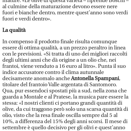
mature. «Le olive di questa varietà – riprende Boschi –
al culmine della maturazione devono essere nere
fuori e bianche dentro, mentre quest’anno sono verdi
fuori e verdi dentro».
La qualità
In compenso il prodotto finale risulta comunque
essere di ottima qualità, a un prezzo peraltro in linea
con le previsioni. «Si tratta di uno dei migliori raccolti
degli ultimi anni che dà origine a un olio che, nei
frantoi, viene venduto a 16 euro al litro». Punta il suo
indice accusatore contro il clima autunnale
decisamente anomalo anche
Antonella Spampani
,
titolare del frantoio Valle argentata di Santomoro.
Qua, pur essendoci spostati più a sud, nella zona che
guarda a Montale e al Pratese, la musica pare essere la
stessa: «I nostri clienti ci portano grandi quantità di
olive, da cui traggono però solo una scarsa quantità di
olio, visto che la resa finale oscilla sempre dal 5 al
10%, a differenza del 15% degli anni scorsi. Il mese di
settembre è quello decisivo per gli olivi e quest’anno