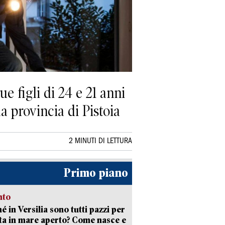
e figli di 24 e 21 anni
a provincia di Pistoia
2 MINUTI DI LETTURA
Primo piano
nto
é in Versilia sono tutti pazzi per
sta in mare aperto? Come nasce e