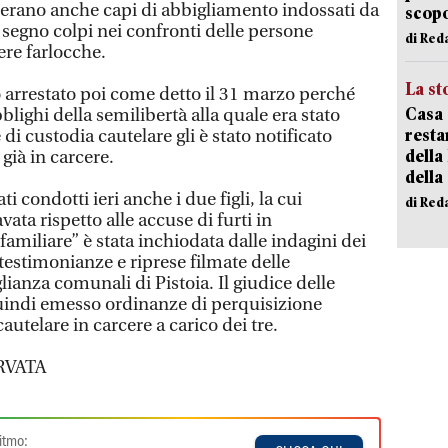
c’erano anche capi di abbigliamento indossati da
scopo
a segno colpi nei confronti delle persone
di Red
ere farlocche.
La st
 arrestato poi come detto il 31 marzo perché
Casa 
blighi della semilibertà alla quale era stato
resta
i custodia cautelare gli è stato notificato
della
già in carcere.
della
 condotti ieri anche i due figli, la cui
di Red
ata rispetto alle accuse di furti in
miliare” è stata inchiodata dalle indagini dei
 testimonianze e riprese filmate delle
ianza comunali di Pistoia. Il giudice delle
uindi emesso ordinanze di perquisizione
autelare in carcere a carico dei tre.
RVATA
itmo: