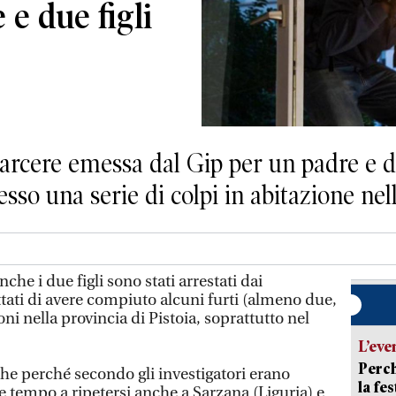
 e due figli
arcere emessa dal Gip per un padre e du
so una serie di colpi in abitazione nell
he i due figli sono stati arrestati dai
tati di avere compiuto alcuni furti (almeno due,
ioni nella provincia di Pistoia, soprattutto nel
L’eve
Perch
che perché secondo gli investigatori erano
la fe
ve tempo a ripetersi anche a Sarzana (Liguria) e