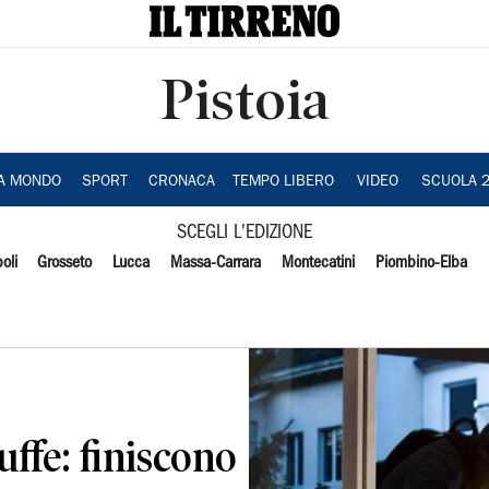
Pistoia
IA MONDO
SPORT
CRONACA
TEMPO LIBERO
VIDEO
SCUOLA 
SCEGLI L'EDIZIONE
oli
Grosseto
Lucca
Massa-Carrara
Montecatini
Piombino-Elba
uffe: finiscono