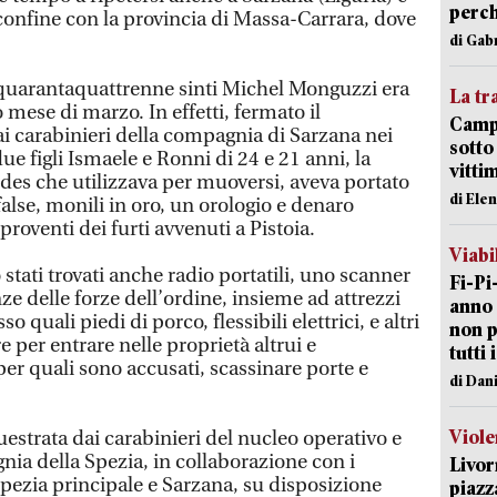
perch
 confine con la provincia di Massa-Carrara, dove
di Gab
l quarantaquattrenne sinti Michel Monguzzi era
La tr
so mese di marzo. In effetti, fermato il
Campi
i carabinieri della compagnia di Sarzana nei
sotto
ue figli Ismaele e Ronni di 24 e 21 anni, la
vitti
des che utilizzava per muoversi, aveva portato
di Ele
false, monili in oro, un orologio e denaro
oventi dei furti avvenuti a Pistoia.
Viabi
 stati trovati anche radio portatili, uno scanner
Fi-Pi
ze delle forze dell’ordine, insieme ad attrezzi
anno 
so quali piedi di porco, flessibili elettrici, e altri
non p
e per entrare nelle proprietà altrui e
tutti 
er quali sono accusati, scassinare porte e
di Dan
Viole
uestrata dai carabinieri del nucleo operativo e
ia della Spezia, in collaborazione con i
Livor
 Spezia principale e Sarzana, su disposizione
piazz