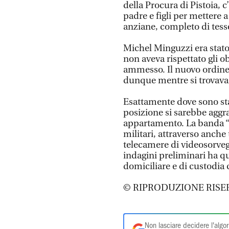
della Procura di Pistoia, 
padre e figli per mettere 
anziane, completo di tess
Michel Minguzzi era stato
non aveva rispettato gli ob
ammesso. Il nuovo ordine d
dunque mentre si trovava 
Esattamente dove sono stati
posizione si sarebbe aggrav
appartamento. La banda “fa
militari, attraverso anche
telecamere di videosorvegl
indagini preliminari ha q
domiciliare e di custodia c
© RIPRODUZIONE RISE
Non lasciare decidere l'algor