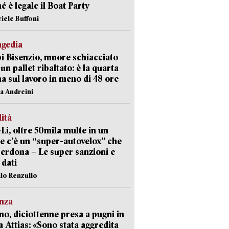
é è legale il Boat Party
riele Buffoni
agedia
 Bisenzio, muore schiacciato
 un pallet ribaltato: è la quarta
ma sul lavoro in meno di 48 ore
na Andreini
lità
-Li, oltre 50mila multe in un
e c’è un “super-autovelox” che
erdona – Le super sanzioni e
i dati
ilo Renzullo
nza
no, diciottenne presa a pugni in
a Attias: «Sono stata aggredita