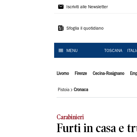
Il
Iscriviti alle Newsletter
Tirreno
Sfoglia il quotidiano
MENU
TOSCANA
ITAL
Livorno
Firenze
Cecina-Rosignano
Emp
Pistoia
Cronaca
Carabinieri
Furti in casa e tr