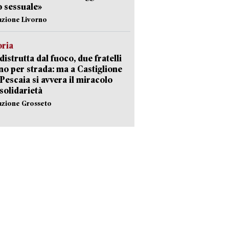
 sessuale»
azione Livorno
oria
distrutta dal fuoco, due fratelli
no per strada: ma a Castiglione
 Pescaia si avvera il miracolo
 solidarietà
azione Grosseto