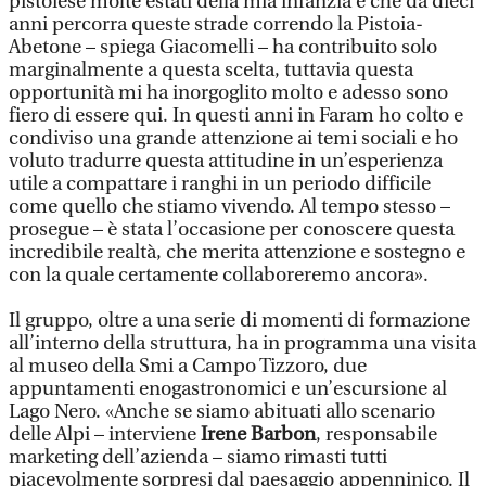
pistoiese molte estati della mia infanzia e che da dieci
anni percorra queste strade correndo la Pistoia-
Abetone – spiega Giacomelli – ha contribuito solo
marginalmente a questa scelta, tuttavia questa
opportunità mi ha inorgoglito molto e adesso sono
fiero di essere qui. In questi anni in Faram ho colto e
condiviso una grande attenzione ai temi sociali e ho
voluto tradurre questa attitudine in un’esperienza
utile a compattare i ranghi in un periodo difficile
come quello che stiamo vivendo. Al tempo stesso –
prosegue – è stata l’occasione per conoscere questa
incredibile realtà, che merita attenzione e sostegno e
con la quale certamente collaboreremo ancora».
Il gruppo, oltre a una serie di momenti di formazione
all’interno della struttura, ha in programma una visita
al museo della Smi a Campo Tizzoro, due
appuntamenti enogastronomici e un’escursione al
Lago Nero. «Anche se siamo abituati allo scenario
delle Alpi – interviene
Irene Barbon
, responsabile
marketing dell’azienda – siamo rimasti tutti
piacevolmente sorpresi dal paesaggio appenninico. Il