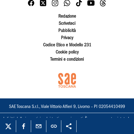
Redazione
Scriveteci
Pubblicità
Privacy
Codice Etico e Modello 231
Cookie policy
Termini e condizioni
SAE Toscana S.r.l., Viale Vittorio Alfieri 9, Livorno – PI 02054410499
I diritti delle immagini e dei testi sono riservati. È espressamente vietata la
loro riproduzione con qualsiasi mezzo e l'adattamento totale o parziale.