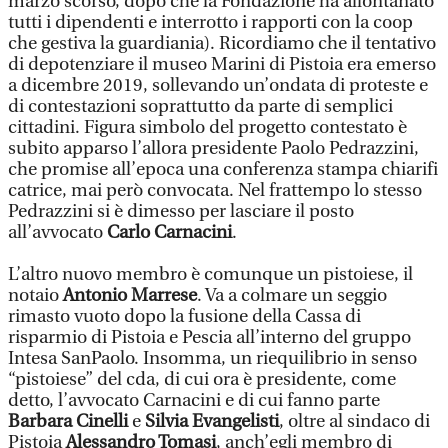
marzo scorso, dopo che la Fondazione ha allontanato
tutti i dipendenti e interrotto i rapporti con la coop
che gestiva la guardiania). Ricordiamo che il tentativo
di depotenziare il museo Marini di Pistoia era emerso
a dicembre 2019, sollevando un’ondata di proteste e
di contestazioni soprattutto da parte di semplici
cittadini. Figura simbolo del progetto contestato è
subito apparso l’allora presidente Paolo Pedrazzini,
che promise all’epoca una conferenza stampa chiarifi
catrice, mai però convocata. Nel frattempo lo stesso
Pedrazzini si è dimesso per lasciare il posto
all’avvocato
Carlo Carnacini
.
L’altro nuovo membro è comunque un pistoiese, il
notaio
Antonio Marrese
. Va a colmare un seggio
rimasto vuoto dopo la fusione della Cassa di
risparmio di Pistoia e Pescia all’interno del gruppo
Intesa SanPaolo. Insomma, un riequilibrio in senso
“pistoiese” del cda, di cui ora è presidente, come
detto, l’avvocato Carnacini e di cui fanno parte
Barbara Cinelli
e
Silvia Evangelisti
, oltre al sindaco di
Pistoia
Alessandro Tomasi
, anch’egli membro di