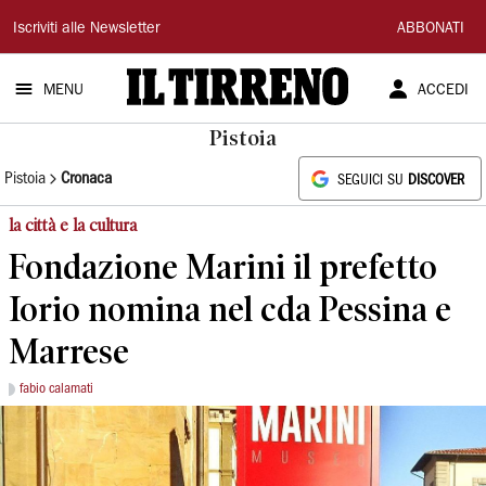
Il
Iscriviti alle Newsletter
ABBONATI
Tirreno
MENU
ACCEDI
Pistoia
Pistoia
Cronaca
SEGUICI SU
DISCOVER
la città e la cultura
Fondazione Marini il prefetto
Iorio nomina nel cda Pessina e
Marrese
fabio calamati