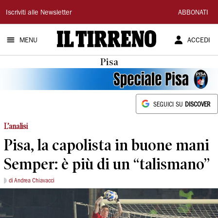
Il
Iscriviti alle Newsletter
ABBONATI
Tirreno
MENU
ACCEDI
Pisa
SEGUICI SU
DISCOVER
L’analisi
Pisa, la capolista in buone mani
Semper: è più di un “talismano”
di Andrea Chiavacci