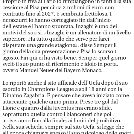
Proprio in riva al Lario lo rimpiangono in tanti e la sua
cessione al Pisa per circa 2 milioni di euro, con
contratto fino al 2027, è sembrata frettolosa. I
nerazzurri lo hanno corteggiato fin dall'inizio
dell'estate e l'hanno spuntata. Inzaghi è uno dei
motivi del suo sì. «Inzaghi è un allenatore di un livello
superiore. Ha tutto quello che serve per farci
disputare una grande stagione», disse Semper il
giorno della sua presentazione a Pisa lo scorso 1
agosto. Fin qui ci ha visto bene. Semper quel giorno
svelò il suo punto di riferimento e idolo in porta,
ovvero Manuel Neuer del Bayern Monaco.
Lo riportò anche il sito ufficiale dell'Uefa dopo il suo
esordio in Champions League a soli 18 anni con la
Dinamo Zagabria. E pensare che aveva iniziato come
attaccante qualche anno prima. Prese tre gol dal
Lione e quattro dalla Juventus ma erano sfide,
soprattutto quella contro i bianconeri che poi
arriveranno fino alla finale, ai limiti del proibitivo.
Nella sua scheda, sempre sul sito Uefa, si legge che
all'epoca chiamava spesso il suo psicologo dello sport