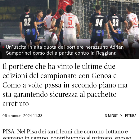
◗
Un’uscita in alta quota del portiere nerazzurro Adrian
Samper nel corso della partita contro la Reggiana
Il portiere che ha vinto le ultime due
edizioni del campionato con Genoa e
Como a volte passa in secondo piano ma
sta garantendo sicurezza al pacchetto
arretrato
06 novembre 2024 11:33
3 MINUTI DI LETTURA
PISA. Nel Pisa dei tanti leoni che corrono, lottano e
segnano in campo, contribuendo al primato, spesso