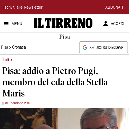
Il
Iscriviti alle Newsletter
ABBONATI
Tirreno
MENU
ACCEDI
Pisa
Pisa
Cronaca
SEGUICI SU
DISCOVER
Lutto
Pisa: addio a Pietro Pugi,
membro del cda della Stella
Maris
di Redazione Pisa