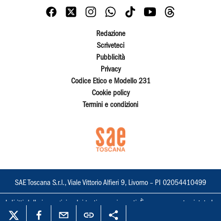
Redazione
Scriveteci
Pubblicità
Privacy
Codice Etico e Modello 231
Cookie policy
Termini e condizioni
SAE Toscana S.r.l., Viale Vittorio Alfieri 9, Livorno – PI 02054410499
I diritti delle immagini e dei testi sono riservati. È espressamente vietata la
loro riproduzione con qualsiasi mezzo e l'adattamento totale o parziale.