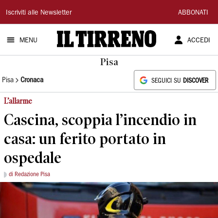
Il
Iscriviti alle Newsletter
ABBONATI
Tirreno
MENU
ACCEDI
Pisa
Pisa
Cronaca
SEGUICI SU
DISCOVER
L’allarme
Cascina, scoppia l’incendio in
casa: un ferito portato in
ospedale
di Redazione Pisa