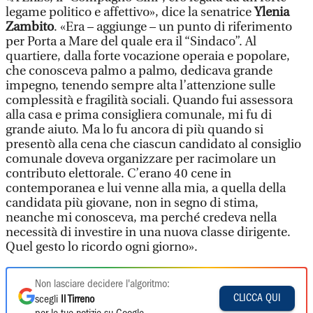
legame politico e affettivo», dice la senatrice
Ylenia
Zambito
. «Era – aggiunge – un punto di riferimento
per Porta a Mare del quale era il “Sindaco”. Al
quartiere, dalla forte vocazione operaia e popolare,
che conosceva palmo a palmo, dedicava grande
impegno, tenendo sempre alta l’attenzione sulle
complessità e fragilità sociali. Quando fui assessora
alla casa e prima consigliera comunale, mi fu di
grande aiuto. Ma lo fu ancora di più quando si
presentò alla cena che ciascun candidato al consiglio
comunale doveva organizzare per racimolare un
contributo elettorale. C’erano 40 cene in
contemporanea e lui venne alla mia, a quella della
candidata più giovane, non in segno di stima,
neanche mi conosceva, ma perché credeva nella
necessità di investire in una nuova classe dirigente.
Quel gesto lo ricordo ogni giorno».
Non lasciare decidere l'algoritmo:
CLICCA QUI
scegli
Il Tirreno