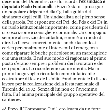
decennio del Duemila», così lo ricorda
l’ex sindaco e
deputato Paolo Fontanelli
. «Enzo è stato – prosegue –
un popolare dirigente della Cgil alla guida del
sindacato degli edili. Un sindacalista nel pieno senso
della parola. Poi esponente del Pci, del Pds e dei Ds in
un ruolo istituzionale importante, come presidente di
circoscrizione e consigliere comunale. Un compagno
sempre al servizio dei cittadini, e non è un modo di
dire. Lo faceva concretamente, anche facendosi
carico personalmente di interventi di emergenza
come riparare le buche pericolose su un marciapiede
o in una strada. E nel suo modo di ragionare al primo
posto c’erano sempre i problemi dei lavoratori e dei
ceti popolari. Lo ricorderemo come merita. Ma in
primo luogo voglio ricordarlo come infaticabile
costruttore di feste de l’Unità. Fondamentale fu il suo
lavoro per la realizzazione della festa nazionale di
Tirrenia del 1982. Senza di lui non ce l’avremmo
fatta. Fu l’anima principale del gruppo operativo del
cantiere».
«A Enzo, il “Compagno Cini”, ero legata da un forte