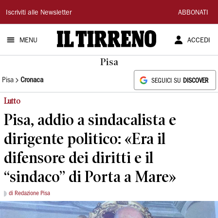
Il
Iscriviti alle Newsletter
ABBONATI
Tirreno
MENU
ACCEDI
Pisa
Pisa
Cronaca
SEGUICI SU
DISCOVER
Lutto
Pisa, addio a sindacalista e
dirigente politico: «Era il
difensore dei diritti e il
“sindaco” di Porta a Mare»
di Redazione Pisa