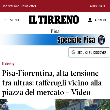
Il
Iscriviti alle Newsletter
ABBONATI
Tirreno
MENU
ACCEDI
Pisa
SEGUICI SU
DISCOVER
Il derby
Pisa-Fiorentina, alta tensione
tra ultras: tafferugli vicino alla
piazza del mercato – Video