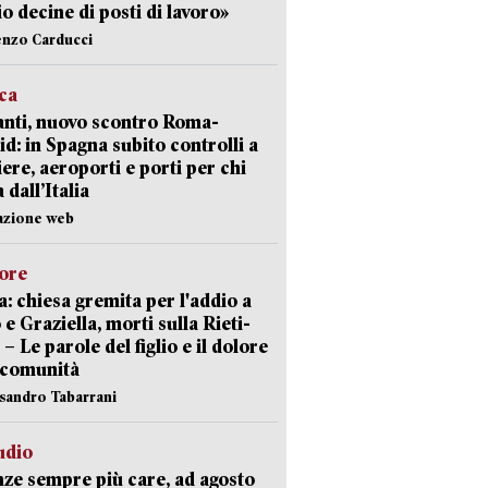
io decine di posti di lavoro»
enzo Carducci
ica
nti, nuovo scontro Roma-
d: in Spagna subito controlli a
iere, aeroporti e porti per chi
 dall’Italia
azione web
lore
: chiesa gremita per l'addio a
 e Graziella, morti sulla Rieti-
 – Le parole del figlio e il dolore
 comunità
ssandro Tabarrani
udio
ze sempre più care, ad agosto