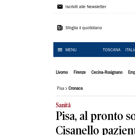
Il
Iscriviti alle Newsletter
Tirreno
Sfoglia il quotidiano
MENU
TOSCANA
ITAL
Livorno
Firenze
Cecina-Rosignano
Emp
Pisa
Cronaca
Sanità
Pisa, al pronto s
Cisanello pazien