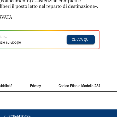
g (collocamento) assistenziali completi e
 liberi il posto letto nel reparto di destinazione».
RVATA
itmo:
CLICCA QUI
izie su Google
ubblicità
Privacy
Codice Etico e Modello 231
vorno – PI 02054410499