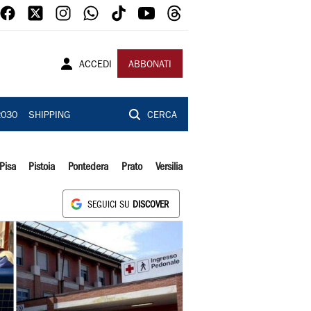
ACCEDI
ABBONATI
2030
SHIPPING
CERCA
Pisa
Pistoia
Pontedera
Prato
Versilia
SEGUICI SU
DISCOVER