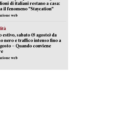
lioni di italiani restano a casa:
a il fenomeno "Staycation"
azione web
lità
 estivo, sabato (8 agosto) da
no nero e traffico intenso fino a
agosto – Quando conviene
re
azione web