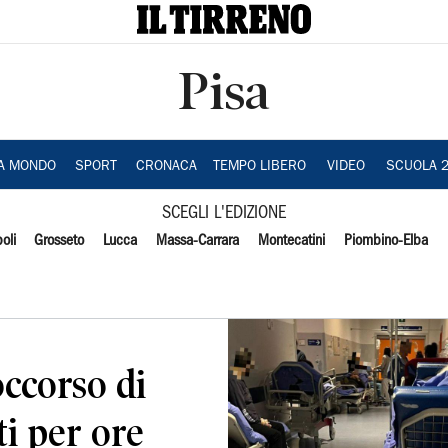
Pisa
IA MONDO
SPORT
CRONACA
TEMPO LIBERO
VIDEO
SCUOLA 
SCEGLI L'EDIZIONE
oli
Grosseto
Lucca
Massa-Carrara
Montecatini
Piombino-Elba
occorso di
ti per ore