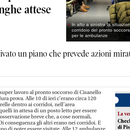
unghe attese
◗
In alto a sinistra la situaz
corridoio del pronto soccors
per le ambulanze
tivato un piano che prevede azioni mira
 super lavoro al pronto soccorso di Cisanello
ura prova. Alle 10 di ieri c’erano circa 120
relle dentro ai corridoi, nell’area
uelli in attesa di un posto letto per essere
La ve
in osservazione breve che, a cose normali,
Check
Di conseguenza gli altri erano nei corridoi. E
di Pis
no di poter essere visitate. Alle 12 ambulanze