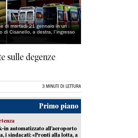
ione di martedì 21 gennaio in un
o di Cisanello, a destra, l’ingresso
te sulle degenze
3 MINUTI DI LETTURA
Primo piano
rtenza
-in automatizzato all’aeroporto
a, i sindacati: «Pronti alla lotta, a