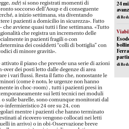
legge,
ndr
) si sono registrati momenti di
24 mi
 pronto soccorso dell’Aoup e di conseguente
avanz
rché, a inizio settimana, sta diventando
di Red
tere i pazienti a domicilio in sicurezza». Fatto
– che avviene quasi tutti i fine settimana. «Tutto
Viabi
gionalità che registra un incremento delle
Esodo
cialmente in pazienti fragili o con
bolli
determina dei cosiddetti “colli di bottiglia” con
Ferr
odici di minore gravità».
parti
o attivato il piano che prevede una serie di azioni
di Red
n-over dei posti letto dalle degenze di area
 i vari flussi. Resta il fatto che, nonostante le
i minori (come è noto, le urgenze non hanno
ente in choc-room) , tutti i pazienti presi in
i temporaneamente sui letti tecnici nei moduli
o, o sulle barelle, sono comunque monitorati dal
o-infermieristico 24 ore su 24, con
 regolari mentre i pazienti che hanno terminato
estinati al ricovero vengono collocati nei letti
elli in arrivo) o in obi-Osservazione breve