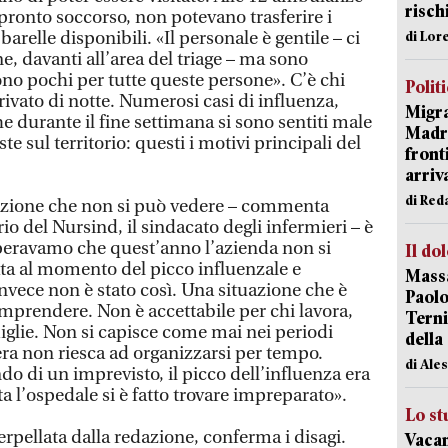
risch
 pronto soccorso, non potevano trasferire i
relle disponibili. «Il personale è gentile – ci
di Lor
e, davanti all’area del triage – ma sono
ono pochi per tutte queste persone». C’è chi
Polit
rrivato di notte. Numerosi casi di influenza,
Migra
he durante il fine settimana si sono sentiti male
Madri
e sul territorio: questi i motivi principali del
front
arriva
di Red
uazione che non si può vedere – commenta
rio del Nursind, il sindacato degli infermieri – è
Speravamo che quest’anno l’azienda non si
Il do
ta al momento del picco influenzale e
Massa
Invece non è stato così. Una situazione che è
Paolo
omprendere. Non è accettabile per chi lavora,
Terni
amiglie. Non si capisce come mai nei periodi
della
iera non riesca ad organizzarsi per tempo.
di Ale
o di un imprevisto, il picco dell’influenza era
a l’ospedale si è fatto trovare impreparato».
Lo st
erpellata dalla redazione, conferma i disagi.
Vacan