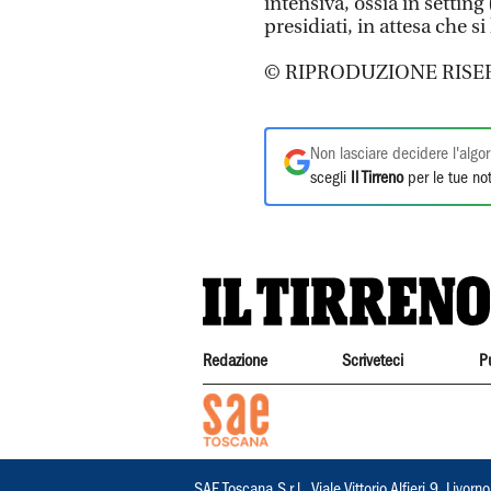
intensiva, ossia in settin
presidiati, in attesa che si
© RIPRODUZIONE RISE
Non lasciare decidere l'algor
scegli
Il Tirreno
per le tue not
Redazione
Scriveteci
P
SAE Toscana S.r.l., Viale Vittorio Alfieri 9, Li