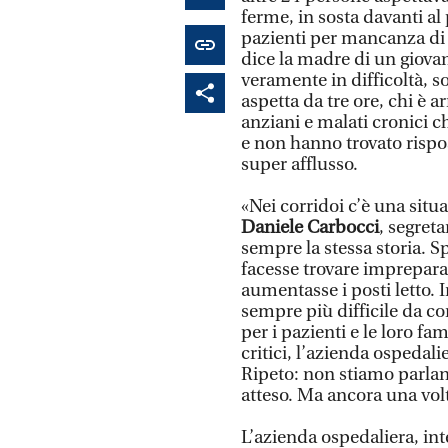
ferme, in sosta davanti al
pazienti per mancanza di ba
dice la madre di un giovan
veramente in difficoltà, s
aspetta da tre ore, chi è a
anziani e malati cronici c
e non hanno trovato rispost
super afflusso.
«Nei corridoi c’è una sit
Daniele Carbocci
, segreta
sempre la stessa storia. 
facesse trovare imprepara
aumentasse i posti letto. 
sempre più difficile da c
per i pazienti e le loro f
critici, l’azienda ospedal
Ripeto: non stiamo parland
atteso. Ma ancora una volt
L’azienda ospedaliera, int