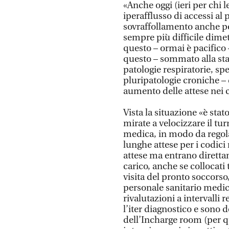
«Anche oggi (ieri per chi 
iperafflusso di accessi al
sovraffollamento anche pe
sempre più difficile dimet
questo – ormai è pacifico 
questo – sommato alla sta
patologie respiratorie, spe
pluripatologie croniche – 
aumento delle attese nei c
Vista la situazione «è stat
mirate a velocizzare il tur
medica, in modo da regolare
lunghe attese per i codic
attese ma entrano direttam
carico, anche se collocat
visita del pronto soccors
personale sanitario medic
rivalutazioni a intervalli
l’iter diagnostico e sono d
dell’Incharge room (per qu