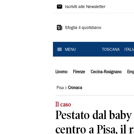
Il
Iscriviti alle Newsletter
Tirreno
Sfoglia il quotidiano
MENU
TOSCANA
ITAL
Livorno
Firenze
Cecina-Rosignano
Emp
Pisa
Cronaca
Il caso
Pestato dal baby 
centro a Pisa, il