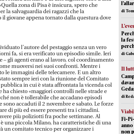
l’alla
 «Quella zona di Pisa è insicura, spero che
r la salvaguardia dei ragazzi che la
di Tom
 il giovane appena tornato dalla questura dove
L’eve
Perch
la fe
perch
dividuato l’autore del pestaggio senza un vero
ni fa, si era verificato un episodio simile. Ieri
di Gab
– gli agenti erano al lavoro, col coordinamento
come muoversi nei suoi confronti. Mentre i
Il lut
to le immagini delle telecamere. E un altro
Campi
stato sempre ieri con la riunione del Comitato
davan
 pubblica in cui è stata affrontata la vicenda col
Geda
 ha chiesto «maggiori controlli nelle strade e
di Red
erché non è tollerabile che accadano episodi
e sono accaduti il 2 novembre e sabato. Le forze
e di più ed essere presenti tra i cittadini.
Viabi
avere più poliziotti fra poche settimane. Al
Fi-Pi
 è una piccola Milano, ha caratteristiche di una
anno 
rà un comitato tecnico per organizzare i
non p