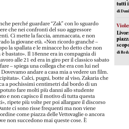
tutti 
di Dan
Anche perché guardare “Zak” con lo sguardo
Viole
ere che nei confronti del suo aggressore
Livor
ti. Ci mette la faccia, ammaccata, e non
piazz
ado la giovane età. «Non ricordo granché –
scopo
opo la spallata e le minacce ho detto che non
di Red
è bastato». Il 18enne era in compagnia di
avoro alle 21 ed era in giro per il classico sabato
are – spiega una collega che era con lui nel
 Dovevamo andare a casa mia a vedere un film.
ipitata». Calci, pugni, botte al viso, Zakaria che
ca a pochissimi centimetri dal bordo di un
otuto fare molti più danni allo studente
to e non capisco il motivo di tutta questa
», ripete più volte per poi allargare il discorso
Dante ci sono risse frequenti ma non viene
l’ordine come piazza delle Vettovaglie o ancora
dove non succedono mai queste cose. È