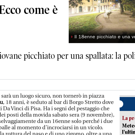
«Ecco come è
◗
Il 18enne picchiato e una v
ovane picchiato per una spallata: la poli
sarà un luogo sicuro, non tornerò in piazza
ou
, 18 anni, è seduto al bar di Borgo Stretto dove
i Da Vinci di Pisa. Ha i segni del pestaggio che
dei posti della movida sabato sera (9 novembre),
La pr
 selvaggiamente da un 16enne solo perché i due
Meteo
spalle al momento d’incrociarsi in un vicolo.
l’ult
 la rottura del naso e di uno zigomo, oltre a una