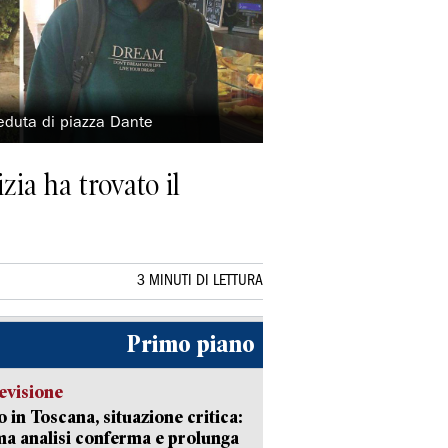
eduta di piazza Dante
zia ha trovato il
3 MINUTI DI LETTURA
Primo piano
evisione
 in Toscana, situazione critica:
ima analisi conferma e prolunga