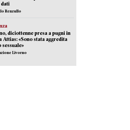
i dati
ilo Renzullo
nza
no, diciottenne presa a pugni in
a Attias: «Sono stata aggredita
 sessuale»
azione Livorno