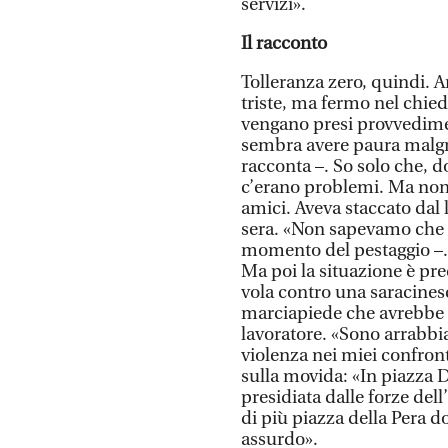
servizi».
Il racconto
Tolleranza zero, quindi. 
triste, ma fermo nel chied
vengano presi provvedimen
sembra avere paura malgr
racconta –. So solo che, d
c’erano problemi. Ma non 
amici. Aveva staccato dal l
sera. «Non sapevamo che f
momento del pestaggio –.
Ma poi la situazione è prec
vola contro una saracines
marciapiede che avrebbe p
lavoratore. «Sono arrabbia
violenza nei miei confronti
sulla movida: «In piazza 
presidiata dalle forze del
di più piazza della Pera 
assurdo».