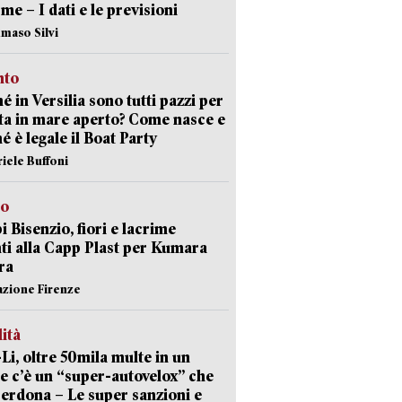
rme – I dati e le previsioni
maso Silvi
nto
é in Versilia sono tutti pazzi per
sta in mare aperto? Come nasce e
é è legale il Boat Party
riele Buffoni
to
 Bisenzio, fiori e lacrime
ti alla Capp Plast per Kumara
ra
azione Firenze
lità
-Li, oltre 50mila multe in un
e c’è un “super-autovelox” che
erdona – Le super sanzioni e