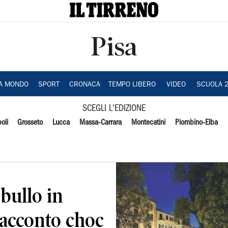
Pisa
IA MONDO
SPORT
CRONACA
TEMPO LIBERO
VIDEO
SCUOLA 
SCEGLI L'EDIZIONE
oli
Grosseto
Lucca
Massa-Carrara
Montecatini
Piombino-Elba
bullo in
 racconto choc