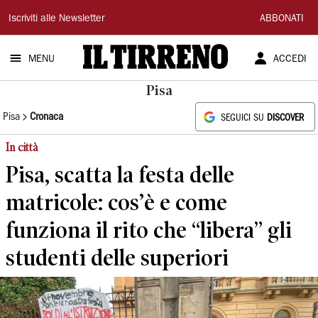
Il
Iscriviti alle Newsletter
ABBONATI
Tirreno
MENU
ACCEDI
Pisa
Pisa
Cronaca
SEGUICI SU
DISCOVER
In città
Pisa, scatta la festa delle
matricole: cos’è e come
funziona il rito che “libera” gli
studenti delle superiori