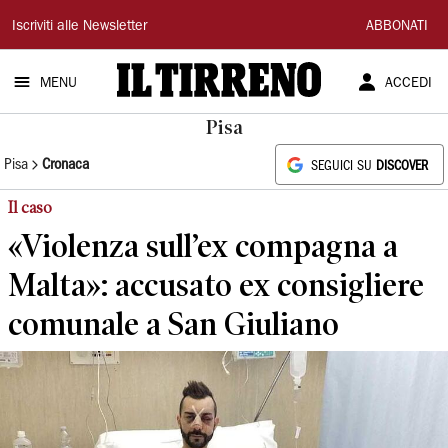
Il
Iscriviti alle Newsletter
ABBONATI
Tirreno
MENU
ACCEDI
Pisa
Pisa
Cronaca
SEGUICI SU
DISCOVER
Il caso
«Violenza sull’ex compagna a
Malta»: accusato ex consigliere
comunale a San Giuliano