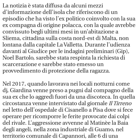
La notizia è stata diffusa da alcuni mezzi
d’informazione dell’isola che riferiscono di un
episodio che ha visto l’ex politico coinvolto con la sua
ex compagna di origine polacca, con la quale avrebbe
convissuto begli ultimi mesi in un’abitazione a
Sliema, cittadina sulla costa nord-est di Malta, non
lontana dalla capitale La Valletta. Durante l’udienza
davanti al Giudice per le indagini preliminari (Gip),
Noel Bartolo, sarebbe stata respinta la richiesta di
scarcerazione e sarebbe stato emesso un
provvedimento di protezione della ragazza.
Nel 2017, quando lavorava nei locali notturni come
dj, Giardina venne preso a pugni dal compagno della
sua ex che lo aggredì fuori da una discoteca. In quella
circostanza venne intervistato dal giornale
Il Tirreno
nel letto dell’ospedale di Cisanello a Pisa dove si fece
operare per ricomporre le ferite provocate dai colpi
del rivale. L’aggressione avvenne al Matinèe la Baia
degli angeli, nella zona industriale di Guamo, nel
territorio comunale di Capannori, alle 6 di una