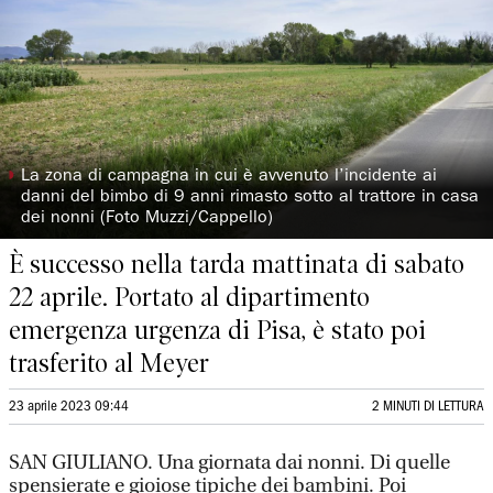
◗
La zona di campagna in cui è avvenuto l’incidente ai
danni del bimbo di 9 anni rimasto sotto al trattore in casa
dei nonni (Foto Muzzi/Cappello)
È successo nella tarda mattinata di sabato
22 aprile. Portato al dipartimento
emergenza urgenza di Pisa, è stato poi
trasferito al Meyer
23 aprile 2023 09:44
2 MINUTI DI LETTURA
SAN GIULIANO. Una giornata dai nonni. Di quelle
spensierate e gioiose tipiche dei bambini. Poi