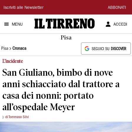
Il
Iscriviti alle Newsletter
ABBONATI
Tirreno
MENU
ACCEDI
Pisa
Pisa
Cronaca
SEGUICI SU
DISCOVER
L’incidente
San Giuliano, bimbo di nove
anni schiacciato dal trattore a
casa dei nonni: portato
all’ospedale Meyer
di Tommaso Silvi