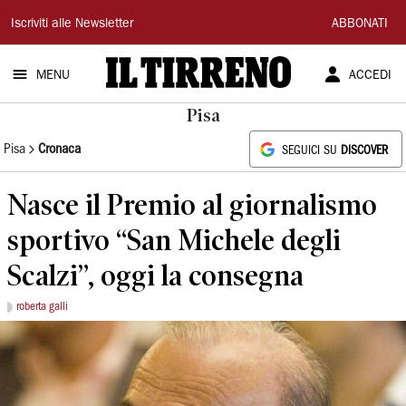
Il
Iscriviti alle Newsletter
ABBONATI
Tirreno
MENU
ACCEDI
Pisa
Pisa
Cronaca
SEGUICI SU
DISCOVER
Nasce il Premio al giornalismo
sportivo “San Michele degli
Scalzi”, oggi la consegna
roberta galli