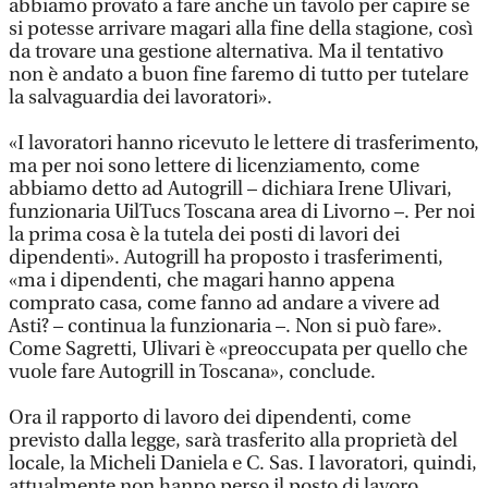
abbiamo provato a fare anche un tavolo per capire se
si potesse arrivare magari alla fine della stagione, così
da trovare una gestione alternativa. Ma il tentativo
non è andato a buon fine faremo di tutto per tutelare
la salvaguardia dei lavoratori».
«I lavoratori hanno ricevuto le lettere di trasferimento,
ma per noi sono lettere di licenziamento, come
abbiamo detto ad Autogrill – dichiara Irene Ulivari,
funzionaria UilTucs Toscana area di Livorno –. Per noi
la prima cosa è la tutela dei posti di lavori dei
dipendenti». Autogrill ha proposto i trasferimenti,
«ma i dipendenti, che magari hanno appena
comprato casa, come fanno ad andare a vivere ad
Asti? – continua la funzionaria –. Non si può fare».
Come Sagretti, Ulivari è «preoccupata per quello che
vuole fare Autogrill in Toscana», conclude.
Ora il rapporto di lavoro dei dipendenti, come
previsto dalla legge, sarà trasferito alla proprietà del
locale, la Micheli Daniela e C. Sas. I lavoratori, quindi,
attualmente non hanno perso il posto di lavoro.