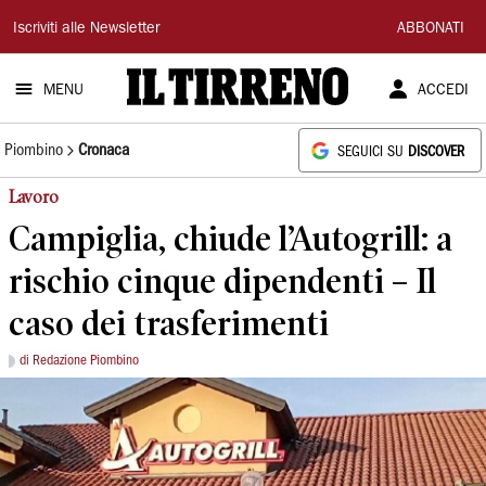
Il
Iscriviti alle Newsletter
ABBONATI
Tirreno
MENU
ACCEDI
Piombino
Cronaca
SEGUICI SU
DISCOVER
Lavoro
Campiglia, chiude l’Autogrill: a
rischio cinque dipendenti – Il
caso dei trasferimenti
di Redazione Piombino