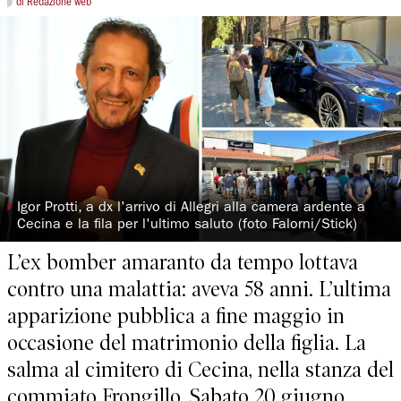
di Redazione web
◗
Igor Protti, a dx l'arrivo di Allegri alla camera ardente a
Cecina e la fila per l'ultimo saluto (foto Falorni/Stick)
L’ex bomber amaranto da tempo lottava
contro una malattia: aveva 58 anni. L’ultima
apparizione pubblica a fine maggio in
occasione del matrimonio della figlia. La
salma al cimitero di Cecina, nella stanza del
commiato Frongillo. Sabato 20 giugno