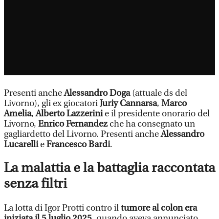
Presenti anche
Alessandro Doga
(attuale ds del
Livorno), gli ex giocatori
Juriy Cannarsa
,
Marco
Amelia
,
Alberto Lazzerini
e il presidente onorario del
Livorno,
Enrico Fernandez
che ha consegnato un
gagliardetto del Livorno. Presenti anche
Alessandro
Lucarelli
e
Francesco Bardi
.
La malattia e la battaglia raccontata
senza filtri
La lotta di Igor Protti contro il
tumore al colon era
iniziata il 5 luglio 2025
,
quando aveva annunciato