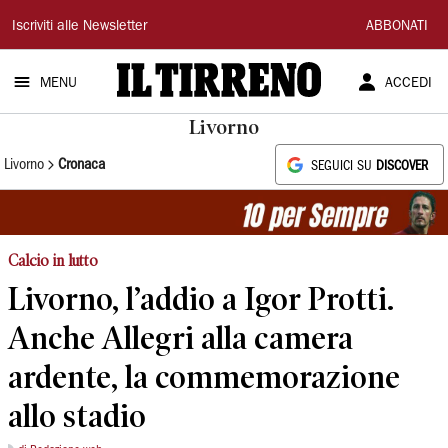
Il
Iscriviti alle Newsletter
ABBONATI
Tirreno
MENU
ACCEDI
Livorno
Livorno
Cronaca
SEGUICI SU
DISCOVER
Calcio in lutto
Livorno, l’addio a Igor Protti.
Anche Allegri alla camera
ardente, la commemorazione
allo stadio