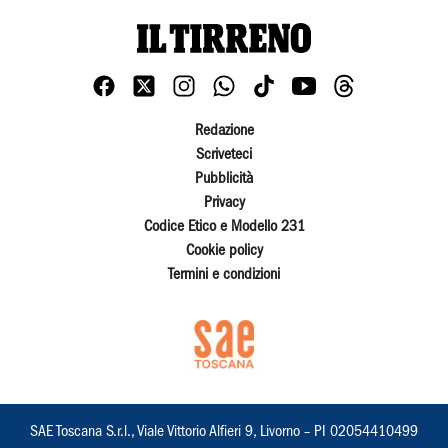
Redazione
Scriveteci
Pubblicità
Privacy
Codice Etico e Modello 231
Cookie policy
Termini e condizioni
SAE Toscana S.r.l., Viale Vittorio Alfieri 9, Livorno – PI 02054410499