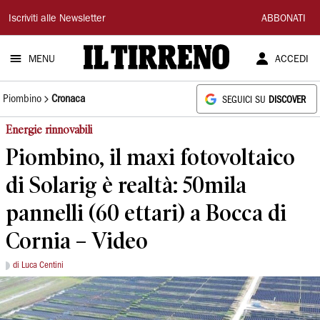
Il
Iscriviti alle Newsletter
ABBONATI
Tirreno
MENU
ACCEDI
Piombino
Cronaca
SEGUICI SU
DISCOVER
Energie rinnovabili
Piombino, il maxi fotovoltaico
di Solarig è realtà: 50mila
pannelli (60 ettari) a Bocca di
Cornia – Video
di Luca Centini