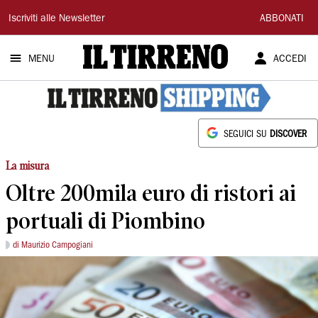
Il
Iscriviti alle Newsletter
ABBONATI
Tirreno
MENU
ACCEDI
SEGUICI SU
DISCOVER
La misura
Oltre 200mila euro di ristori ai
portuali di Piombino
di Maurizio Campogiani