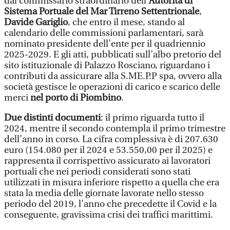
dal commissario straordinario dell’
Autorità di
Sistema Portuale del Mar Tirreno Settentrionale
,
Davide Gariglio
, che entro il mese, stando al
calendario delle commissioni parlamentari, sarà
nominato presidente dell’ente per il quadriennio
2025-2029. E gli atti, pubblicati sull’albo pretorio del
sito istituzionale di Palazzo Rosciano, riguardano i
contributi da assicurare alla S.ME.P.P spa, ovvero alla
società gestisce le operazioni di carico e scarico delle
merci
nel porto di Piombino
.
Due distinti documenti
: il primo riguarda tutto il
2024, mentre il secondo contempla il primo trimestre
dell’anno in corso. La cifra complessiva è di 207.630
euro (154.080 per il 2024 e 53.550,00 per il 2025) e
rappresenta il corrispettivo assicurato ai lavoratori
portuali che nei periodi considerati sono stati
utilizzati in misura inferiore rispetto a quella che era
stata la media delle giornate lavorate nello stesso
periodo del 2019, l’anno che precedette il Covid e la
conseguente, gravissima crisi dei traffici marittimi.