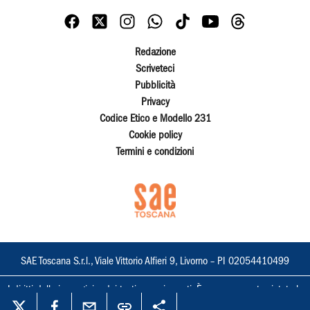
Redazione
Scriveteci
Pubblicità
Privacy
Codice Etico e Modello 231
Cookie policy
Termini e condizioni
SAE Toscana S.r.l., Viale Vittorio Alfieri 9, Livorno – PI 02054410499
I diritti delle immagini e dei testi sono riservati. È espressamente vietata la
loro riproduzione con qualsiasi mezzo e l'adattamento totale o parziale.