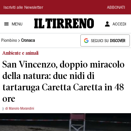
Il
Iscriviti alle Newsletter
ABBONATI
Tirreno
MENU
ACCEDI
Piombino
Cronaca
SEGUICI SU
DISCOVER
Ambiente e animali
San Vincenzo, doppio miracolo
della natura: due nidi di
tartaruga Caretta Caretta in 48
ore
di Manolo Morandini