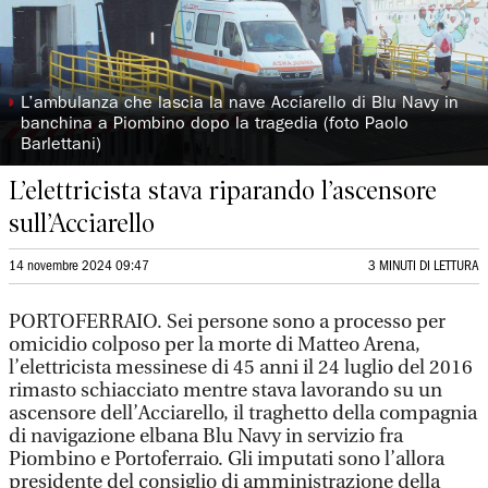
◗
L’ambulanza che lascia la nave Acciarello di Blu Navy in
banchina a Piombino dopo la tragedia (foto Paolo
Barlettani)
L’elettricista stava riparando l’ascensore
sull’Acciarello
14 novembre 2024 09:47
3 MINUTI DI LETTURA
PORTOFERRAIO. Sei persone sono a processo per
omicidio colposo per la morte di Matteo Arena,
l’elettricista messinese di 45 anni il 24 luglio del 2016
rimasto schiacciato mentre stava lavorando su un
ascensore dell’Acciarello, il traghetto della compagnia
di navigazione elbana Blu Navy in servizio fra
Piombino e Portoferraio. Gli imputati sono l’allora
presidente del consiglio di amministrazione della