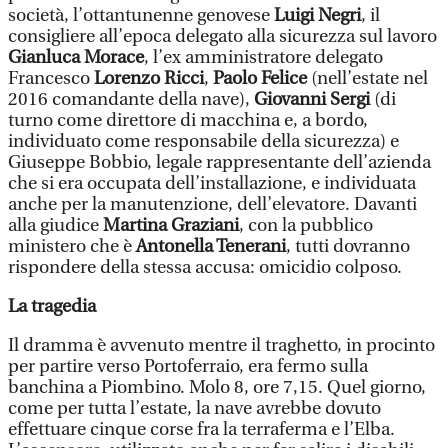
società, l’ottantunenne genovese
Luigi Negri
, il
consigliere all’epoca delegato alla sicurezza sul lavoro
Gianluca Morace
, l’ex amministratore delegato
Francesco
Lorenzo Ricci
,
Paolo Felice
(nell’estate nel
2016 comandante della nave),
Giovanni Sergi
(di
turno come direttore di macchina e, a bordo,
individuato come responsabile della sicurezza) e
Giuseppe Bobbio, legale rappresentante dell’azienda
che si era occupata dell’installazione, e individuata
anche per la manutenzione, dell’elevatore. Davanti
alla giudice
Martina Graziani
, con la pubblico
ministero che è
Antonella Tenerani
, tutti dovranno
rispondere della stessa accusa: omicidio colposo.
La tragedia
Il dramma è avvenuto mentre il traghetto, in procinto
per partire verso Portoferraio, era fermo sulla
banchina a Piombino. Molo 8, ore 7,15. Quel giorno,
come per tutta l’estate, la nave avrebbe dovuto
effettuare cinque corse fra la terraferma e l’Elba.