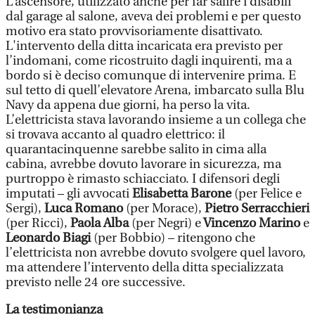
L’ascensore, utilizzato anche per far salire i disabili
dal garage al salone, aveva dei problemi e per questo
motivo era stato provvisoriamente disattivato.
L'intervento della ditta incaricata era previsto per
l’indomani, come ricostruito dagli inquirenti, ma a
bordo si è deciso comunque di intervenire prima. E
sul tetto di quell’elevatore Arena, imbarcato sulla Blu
Navy da appena due giorni, ha perso la vita.
L’elettricista stava lavorando insieme a un collega che
si trovava accanto al quadro elettrico: il
quarantacinquenne sarebbe salito in cima alla
cabina, avrebbe dovuto lavorare in sicurezza, ma
purtroppo è rimasto schiacciato. I difensori degli
imputati – gli avvocati
Elisabetta Barone
(per Felice e
Sergi),
Luca Romano
(per Morace),
Pietro Serracchieri
(per Ricci),
Paola Alba
(per Negri) e
Vincenzo Marino
e
Leonardo Biagi
(per Bobbio) – ritengono che
l’elettricista non avrebbe dovuto svolgere quel lavoro,
ma attendere l’intervento della ditta specializzata
previsto nelle 24 ore successive.
La testimonianza