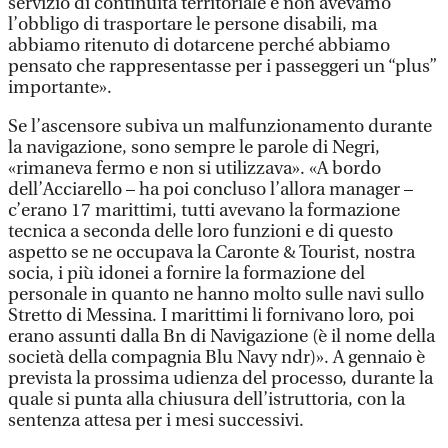
servizio di continuità territoriale e non avevamo
l’obbligo di trasportare le persone disabili, ma
abbiamo ritenuto di dotarcene perché abbiamo
pensato che rappresentasse per i passeggeri un “plus”
importante».
Se l’ascensore subiva un malfunzionamento durante
la navigazione, sono sempre le parole di Negri,
«rimaneva fermo e non si utilizzava». «A bordo
dell’Acciarello – ha poi concluso l’allora manager –
c’erano 17 marittimi, tutti avevano la formazione
tecnica a seconda delle loro funzioni e di questo
aspetto se ne occupava la Caronte & Tourist, nostra
socia, i più idonei a fornire la formazione del
personale in quanto ne hanno molto sulle navi sullo
Stretto di Messina. I marittimi li fornivano loro, poi
erano assunti dalla Bn di Navigazione (è il nome della
società della compagnia Blu Navy ndr)». A gennaio è
prevista la prossima udienza del processo, durante la
quale si punta alla chiusura dell’istruttoria, con la
sentenza attesa per i mesi successivi.