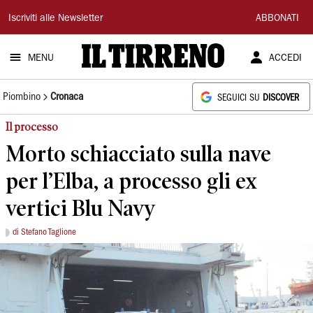
Il
Iscriviti alle Newsletter
ABBONATI
Tirreno
MENU
ACCEDI
Piombino
Cronaca
SEGUICI SU
DISCOVER
Il processo
Morto schiacciato sulla nave
per l’Elba, a processo gli ex
vertici Blu Navy
di Stefano Taglione