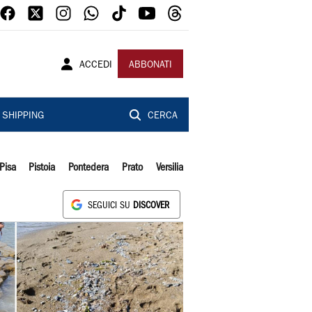
ACCEDI
ABBONATI
SHIPPING
CERCA
Pisa
Pistoia
Pontedera
Prato
Versilia
SEGUICI SU
DISCOVER