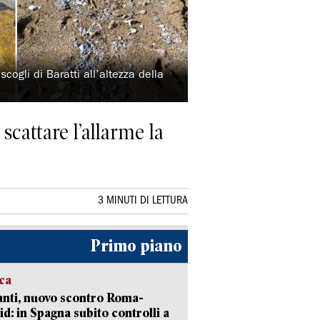
cogli di Baratti all’altezza della
scattare l’allarme la
3 MINUTI DI LETTURA
Primo piano
ica
nti, nuovo scontro Roma-
d: in Spagna subito controlli a