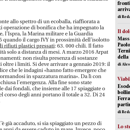
front
arriva
di Red
onte allo spettro di un ecoballa, riaffiorata a
xi operazione di bonifica che ha impegnato la
Il do
, l’Ispra, la Marina militare e la Guardia
Massa
15 quando il cargo IVY in prossimità dell’isolotto
Paolo
 rifiuti plastici pressati
: 63. 000 chili. Il fatto
Terni
ità solo a distanza di mesi. A marzo 2016 Arpat
della
ionamenti: non risulta presenza di sostanze
 oltre i limiti. Si deve arrivare a gennaio 2019: il
di Ale
ice che le indagini «hanno fatto emergere che
sformandosi in spazzatura marina». Da lì con
Viabi
a chiusa l’emergenza. Alla fine sono state
Esodo
le dai fondali, che insieme alle 17 spiaggiate o
bolli
l corso degli anni portano il totale a 32. Di 24
Ferr
.
parti
di Red
’è già accaduto, si sia spiaggiato un pezzo di
Lo st
ve anni da essere caduto in mare. Invece, poco