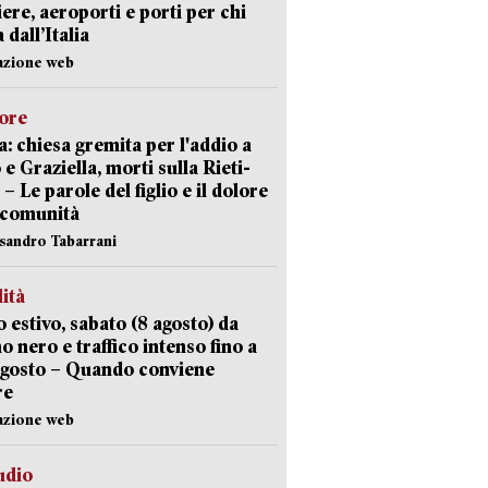
iere, aeroporti e porti per chi
 dall’Italia
azione web
lore
: chiesa gremita per l'addio a
 e Graziella, morti sulla Rieti-
 – Le parole del figlio e il dolore
 comunità
ssandro Tabarrani
lità
 estivo, sabato (8 agosto) da
no nero e traffico intenso fino a
agosto – Quando conviene
re
azione web
udio