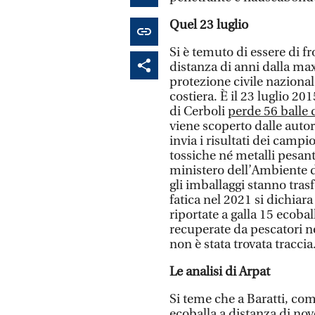
Quel 23 luglio
Si è temuto di essere di fr
distanza di anni dalla ma
protezione civile nazionale
costiera. È il 23 luglio 20
di Cerboli
perde 56 balle di
viene scoperto dalle autor
invia i risultati dei camp
tossiche né metalli pesanti
ministero dell’Ambiente d
gli imballaggi stanno tra
fatica nel 2021 si dichiar
riportate a galla 15 ecobal
recuperate da pescatori ne
non è stata trovata traccia
Le analisi di Arpat
Si teme che a Baratti, com
ecoballa a distanza di no