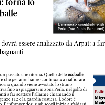
a: torna lo
balle
◗
L’ammasso spiaggiato sugli s
Perla (foto Paolo Barlettani)
 dovrà essere analizzato da Arpat: a far 
 bagnanti
n passato che ritorna. Quello delle
ecoballe
 e che per anni hanno continuato a riaffiorare
giorno quando viene avvistato lo strano
va fino a spiaggiarsi in zona Perla, nel golfo di
Polit
nti a far scattare l’allarme chiamando il
Migra
nze 112 e la guardia costiera. L’odore è
Madri
E infrangendosi sugli scogli inizia a sfaldarsi.