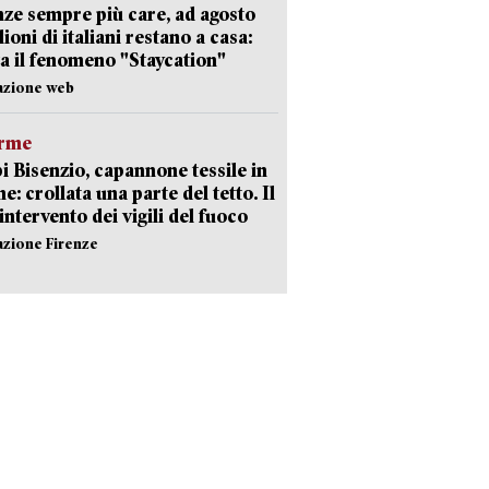
ze sempre più care, ad agosto
lioni di italiani restano a casa:
a il fenomeno "Staycation"
azione web
arme
 Bisenzio, capannone tessile in
e: crollata una parte del tetto. Il
intervento dei vigili del fuoco
azione Firenze