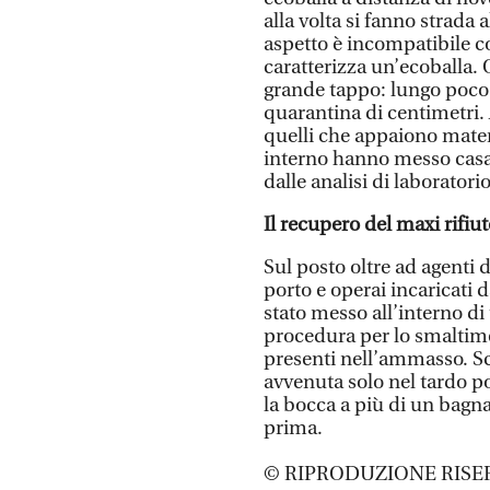
alla volta si fanno strada
aspetto è incompatibile c
caratterizza un’ecoballa. 
grande tappo: lungo poco
quarantina di centimetri. 
quelli che appaiono materi
interno hanno messo casa d
dalle analisi di laborato
Il recupero del maxi rifiu
Sul posto oltre ad agenti 
porto e operai incaricati 
stato messo all’interno di 
procedura per lo smaltime
presenti nell’ammasso. Sco
avvenuta solo nel tardo po
la bocca a più di un bagn
prima.
© RIPRODUZIONE RISE