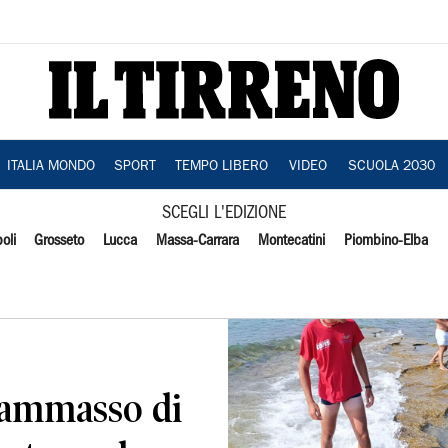
ITALIA MONDO
SPORT
TEMPO LIBERO
VIDEO
SCUOLA 2030
SCEGLI L'EDIZIONE
oli
Grosseto
Lucca
Massa-Carrara
Montecatini
Piombino-Elba
, ammasso di