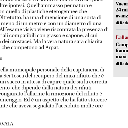
Vacan
 altre ipotesi. Quell’ammasso per natura e
24 mi
on quello di plastiche eterogennee che
avanz
Oltretutto, ha una dimensione di una sorta di
 meno di un metro e con un diametro di una
di Red
All’esame visivo viene riscontrata la presenza di
ali compatibili con grasso e sapone, al cui
L’all
ei crostacei. Ma la vera natura sarà chiarita
Campi
rio che competono ad Arpat.
fiamm
maxi 
to
di Red
della municipale personale della capitaneria di
da Sei Tosca del recupero del maxi rifiuto che è
un sacco in attesa di capire quale sia la corretta
nto, che dipende dalla natura dei rifiuti
ngiurato l’allarme la rimozione del rifiuto è
meriggio. Ed è un aspetto che ha fatto storcere
ante che aveva segnalato l’accaduto molte ore
RVATA