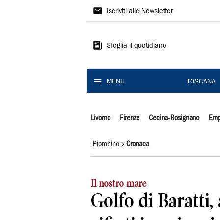
Il
Iscriviti alle Newsletter
Tirreno
Sfoglia il quotidiano
MENU
TOSCANA
Livorno
Firenze
Cecina-Rosignano
Emp
Piombino
Cronaca
Il nostro mare
Golfo di Baratti