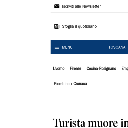
Il
Iscriviti alle Newsletter
Tirreno
Sfoglia il quotidiano
MENU
TOSCANA
Livorno
Firenze
Cecina-Rosignano
Emp
Piombino
Cronaca
Turista muore in