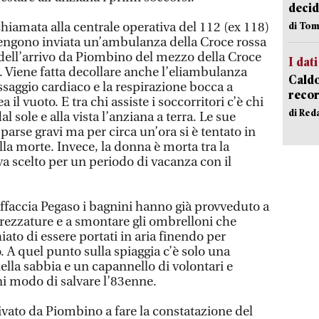
decid
chiamata alla centrale operativa del 112 (ex 118)
di Tom
 vengono inviata un’ambulanza della Croce rossa
 dell’arrivo da Piombino del mezzo della Croce
I dati
 Viene fatta decollare anche l’eliambulanza
Caldo
ssaggio cardiaco e la respirazione bocca a
recor
a il vuoto. E tra chi assiste i soccorritori c’è chi
di Red
l sole e alla vista l’anziana a terra. Le sue
arse gravi ma per circa un’ora si è tentato in
la morte. Invece, la donna è morta tra la
va scelto per un periodo di vacanza con il
affaccia Pegaso i bagnini hanno già provveduto a
trezzature e a smontare gli ombrelloni che
iato di essere portati in aria finendo per
 A quel punto sulla spiaggia c’è solo una
nella sabbia e un capannello di volontari e
i modo di salvare l’83enne.
ivato da Piombino a fare la constatazione del