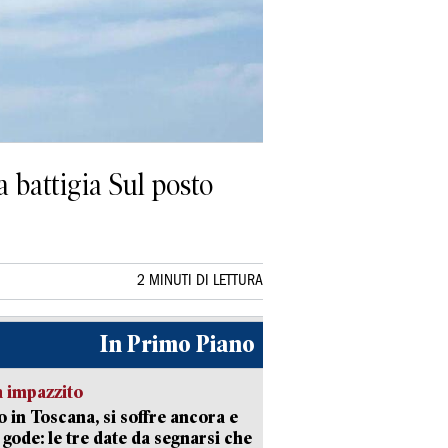
a battigia Sul posto
2 MINUTI DI LETTURA
In Primo Piano
 impazzito
 in Toscana, si soffre ancora e
i gode: le tre date da segnarsi che