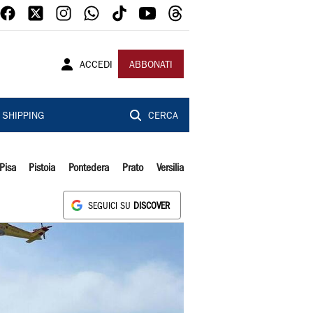
ACCEDI
ABBONATI
SHIPPING
CERCA
Pisa
Pistoia
Pontedera
Prato
Versilia
SEGUICI SU
DISCOVER