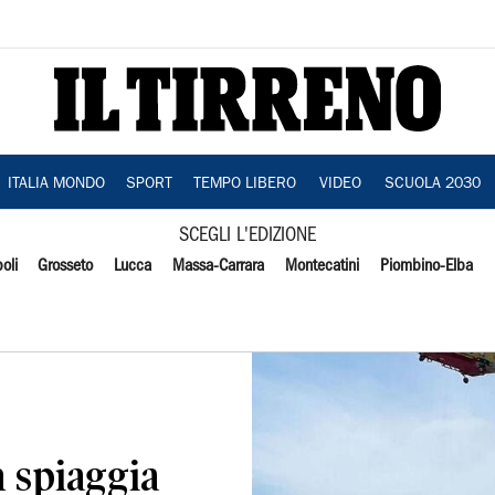
ITALIA MONDO
SPORT
TEMPO LIBERO
VIDEO
SCUOLA 2030
SCEGLI L'EDIZIONE
oli
Grosseto
Lucca
Massa-Carrara
Montecatini
Piombino-Elba
 spiaggia