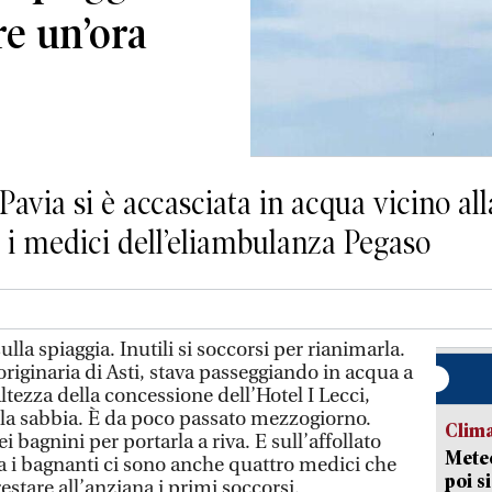
re un’ora
Pavia si è accasciata in acqua vicino all
 i medici dell’eliambulanza Pegaso
 spiaggia. Inutili si soccorsi per rianimarla.
riginaria di Asti, stava passeggiando in acqua a
’altezza della concessione dell’Hotel I Lecci,
lla sabbia. È da poco passato mezzogiorno.
Clima
 bagnini per portarla a riva. E sull’affollato
Meteo
ra i bagnanti ci sono anche quattro medici che
poi s
estare all’anziana i primi soccorsi.