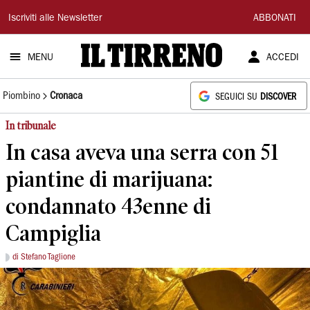
Il
Iscriviti alle Newsletter
ABBONATI
Tirreno
MENU
ACCEDI
Piombino
Cronaca
SEGUICI SU
DISCOVER
In tribunale
In casa aveva una serra con 51
piantine di marijuana:
condannato 43enne di
Campiglia
di Stefano Taglione