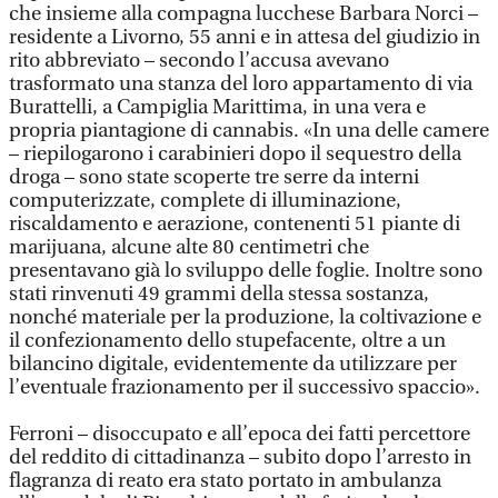
che insieme alla compagna lucchese Barbara Norci –
residente a Livorno, 55 anni e in attesa del giudizio in
rito abbreviato – secondo l’accusa avevano
trasformato una stanza del loro appartamento di via
Burattelli, a Campiglia Marittima, in una vera e
propria piantagione di cannabis. «In una delle camere
– riepilogarono i carabinieri dopo il sequestro della
droga – sono state scoperte tre serre da interni
computerizzate, complete di illuminazione,
riscaldamento e aerazione, contenenti 51 piante di
marijuana, alcune alte 80 centimetri che
presentavano già lo sviluppo delle foglie. Inoltre sono
stati rinvenuti 49 grammi della stessa sostanza,
nonché materiale per la produzione, la coltivazione e
il confezionamento dello stupefacente, oltre a un
bilancino digitale, evidentemente da utilizzare per
l’eventuale frazionamento per il successivo spaccio».
Ferroni – disoccupato e all’epoca dei fatti percettore
del reddito di cittadinanza – subito dopo l’arresto in
flagranza di reato era stato portato in ambulanza