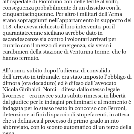
all’ospedale di Piombino con delle ferite al volto,
conseguenza probabilmente di un dissidio con la
cinquantacinquenne. Per altro i militari dell’Arma
erano sopraggiunti nell’appartamento in supporto del
118, che aveva richiesto il loro intervento, poi il
quarantatreenne siciliano avrebbe dato in
escandescenze sia contro i volontari arrivati per
curarlo con il mezzo di emergenza, sia verso i
carabinieri della stazione di Venturina Terme, che lo
hanno fermato.
All’uomo, subito dopo l’udienza di convalida
dell’arresto in tribunale, era stato imposto l’obbligo di
dimora (ora decaduto) ed è difeso dall’avvocato
Nicola Giribaldi. Norci – difesa dallo stesso legale
livornese – era invece stata subito rimessa in libertà
dal giudice per le indagini preliminari e al momento è
indagata per lo stesso reato in concorso con Ferroni,
detenzione ai fini di spaccio di stupefacenti, in attesa
che si definisca il processo di primo grado in rito
abbreviato, con lo sconto automatico di un terzo della
pena.