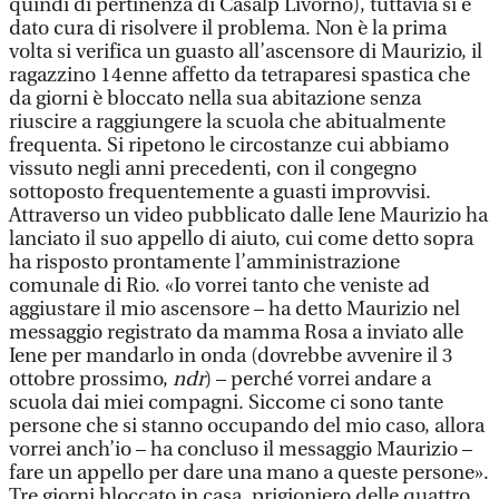
quindi di pertinenza di Casalp Livorno), tuttavia si è
dato cura di risolvere il problema. Non è la prima
volta si verifica un guasto all’ascensore di Maurizio, il
ragazzino 14enne affetto da tetraparesi spastica che
da giorni è bloccato nella sua abitazione senza
riuscire a raggiungere la scuola che abitualmente
frequenta. Si ripetono le circostanze cui abbiamo
vissuto negli anni precedenti, con il congegno
sottoposto frequentemente a guasti improvvisi.
Attraverso un video pubblicato dalle Iene Maurizio ha
lanciato il suo appello di aiuto, cui come detto sopra
ha risposto prontamente l’amministrazione
comunale di Rio. «Io vorrei tanto che veniste ad
aggiustare il mio ascensore – ha detto Maurizio nel
messaggio registrato da mamma Rosa a inviato alle
Iene per mandarlo in onda (dovrebbe avvenire il 3
ottobre prossimo,
ndr
) – perché vorrei andare a
scuola dai miei compagni. Siccome ci sono tante
persone che si stanno occupando del mio caso, allora
vorrei anch’io – ha concluso il messaggio Maurizio –
fare un appello per dare una mano a queste persone».
Tre giorni bloccato in casa, prigioniero delle quattro