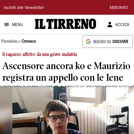
Il
Iscriviti alle Newsletter
ABBONATI
Tirreno
MENU
ACCEDI
Piombino
Cronaca
SEGUICI SU
DISCOVER
il ragazzo affetto da una grave malattia
Ascensore ancora ko e Maurizio
registra un appello con le Iene