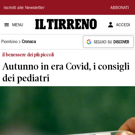
Il
Iscriviti alle Newsletter
ABBONATI
Tirreno
MENU
ACCEDI
Piombino
Cronaca
SEGUICI SU
DISCOVER
il benessere dei più piccoli
Autunno in era Covid, i consigli
dei pediatri