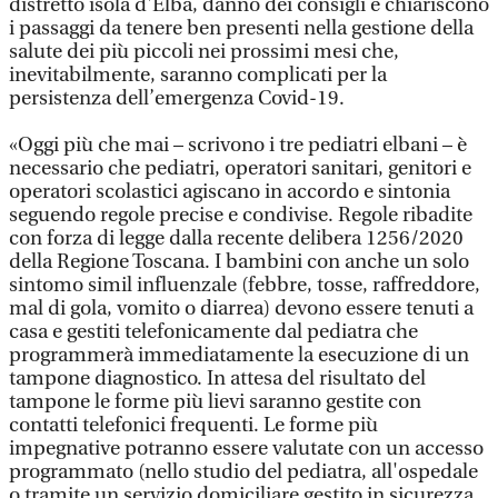
distretto isola d'Elba, danno dei consigli e chiariscono
i passaggi da tenere ben presenti nella gestione della
salute dei più piccoli nei prossimi mesi che,
inevitabilmente, saranno complicati per la
persistenza dell’emergenza Covid-19.
«Oggi più che mai – scrivono i tre pediatri elbani – è
necessario che pediatri, operatori sanitari, genitori e
operatori scolastici agiscano in accordo e sintonia
seguendo regole precise e condivise. Regole ribadite
con forza di legge dalla recente delibera 1256/2020
della Regione Toscana. I bambini con anche un solo
sintomo simil influenzale (febbre, tosse, raffreddore,
mal di gola, vomito o diarrea) devono essere tenuti a
casa e gestiti telefonicamente dal pediatra che
programmerà immediatamente la esecuzione di un
tampone diagnostico. In attesa del risultato del
tampone le forme più lievi saranno gestite con
contatti telefonici frequenti. Le forme più
impegnative potranno essere valutate con un accesso
programmato (nello studio del pediatra, all'ospedale
o tramite un servizio domiciliare gestito in sicurezza