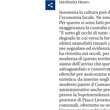
territorio riese».
Insomma la cultura può da
l’economia locale. Ne sono
Per questo si sono fatti p
maggioranza la custodia de
“È sotto gli occhi di tutto
degrado in cui versa la f
ultimi manufatti rimasti (
me segnalare ed evidenziar
ha rivestito nei secoli, pe
moderna di questo territor
siamo dell’avviso che qu
salvaguardato e conservat
oltreché per assicurarne u
turistico, da inserire negli
modesto parere il Comun
amministrative anche pre
presso la Soprintendenza A
province di Pisa e Livorno,
comunali, oltretutto su un