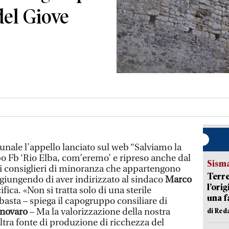
del Giove
nale l’appello lanciato sul web “Salviamo la
po Fb ‘Rio Elba, com’eremo’ e ripreso anche dal
Sism
i consiglieri di minoranza che appartengono
Terre
 aggiungendo di aver indirizzato al sindaco
Marco
l’ori
ca. «Non si tratta solo di una sterile
una f
asta – spiega il capogruppo consiliare di
novaro
– Ma la valorizzazione della nostra
di Re
ltra fonte di produzione di ricchezza del