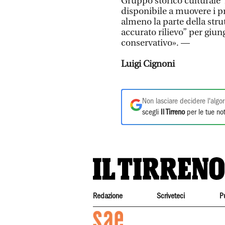
Gruppo storico culturale ‘
disponibile a muovere i p
almeno la parte della str
accurato rilievo” per giu
conservativo». —
Luigi Cignoni
Non lasciare decidere l'algor
scegli
Il Tirreno
per le tue not
Redazione
Scriveteci
P