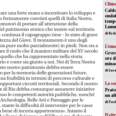
Clim
Caldo
re una forte mano a incentivare lo sviluppo e
onda
 fermamente convinti quelli di Italia Nostra.
tempe
romotori di portare all’attenzione della
Lam
l patrimonio storico che insiste sul territorio.
di Red
 – continua il capogruppo riese - lo stato di grave
ortezza del Giove. Il monumento è uno degli
sia pure molto parzialmente) in piedi. Non sta a
L’em
e il ruolo che il maniero militare del XV secolo
Gross
r quello che ha rappresentato nella storia
ore d
io e come sia giunto a noi. Noi di Terra Nostra
minac
esto nostro patrimonio debba essere
di Luca
o per la memoria delle generazioni future,
na fruibilità in termini di percorso culturale e
La se
 opportuni circuiti territoriali. Secondo il nostro
e di Rio debba comunque assumere iniziative
Prato
sso le competenti autorità pubbliche, nonché
un al
rcheologia, Belle Arti e Paesaggio per le
di Pao
 stante la difficoltà di intervenire per le casse
 bene di incerta appartenenza». Intanto il
Il rit