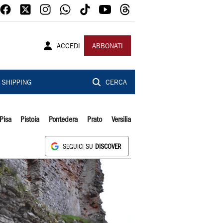
ACCEDI
ABBONATI
SHIPPING
CERCA
Pisa
Pistoia
Pontedera
Prato
Versilia
SEGUICI SU
DISCOVER