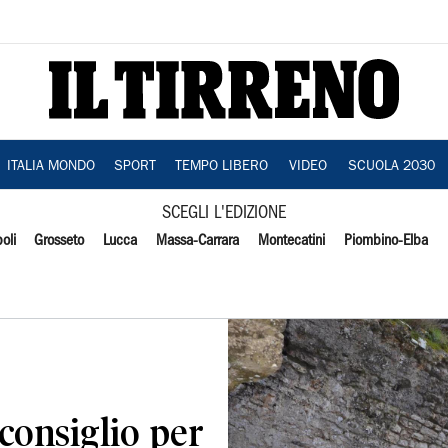
ITALIA MONDO
SPORT
TEMPO LIBERO
VIDEO
SCUOLA 2030
SCEGLI L'EDIZIONE
oli
Grosseto
Lucca
Massa-Carrara
Montecatini
Piombino-Elba
consiglio per