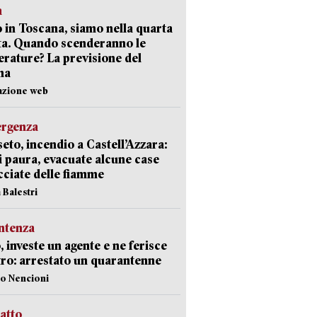
a
 in Toscana, siamo nella quarta
ta. Quando scenderanno le
rature? La previsione del
ma
azione web
ergenza
eto, incendio a Castell’Azzara:
i paura, evacuate alcune case
ciate delle fiamme
 Balestri
ntenza
, investe un agente e ne ferisce
tro: arrestato un quarantenne
lo Nencioni
ratto