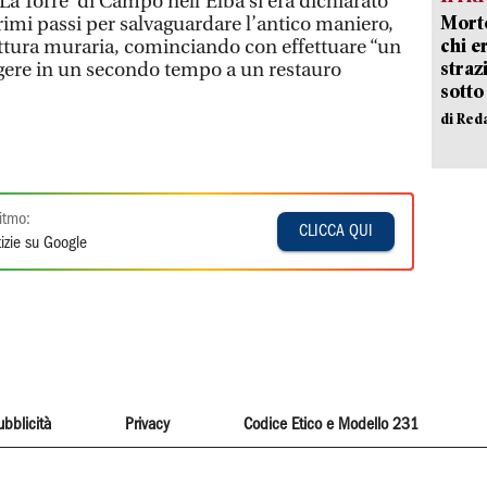
La Torre’ di Campo nell’Elba si era dichiarato
Morto
rimi passi per salvaguardare l’antico maniero,
chi er
uttura muraria, cominciando con effettuare “un
straz
ngere in un secondo tempo a un restauro
sotto
di Red
itmo:
CLICCA QUI
izie su Google
ubblicità
Privacy
Codice Etico e Modello 231