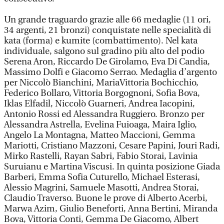
Un grande traguardo grazie alle 66 medaglie (11 ori,
34 argenti, 21 bronzi) conquistate nelle specialità di
kata (forma) e kumite (combattimento). Nel kata
individuale, salgono sul gradino più alto del podio
Serena Aron, Riccardo De Girolamo, Eva Di Candia,
Massimo Dolfi e Giacomo Serrao. Medaglia d’argento
per Niccolò Bianchini, MariaVittoria Bochicchio,
Federico Bollaro, Vittoria Borgognoni, Sofia Bova,
Iklas Elfadil, Niccolò Guarneri, Andrea Iacopini,
Antonio Rossi ed Alessandra Ruggiero. Bronzo per
Alessandra Astrella, Evelina Fuioaga, Maira Iglio,
Angelo La Montagna, Matteo Maccioni, Gemma
Mariotti, Cristiano Mazzoni, Cesare Papini, Jouri Radi,
Mirko Rastelli, Rayan Sabri, Fabio Storai, Lavinia
Suruianu e Martina Viscusi. In quinta posizione Giada
Barberi, Emma Sofia Cuturello, Michael Esterasi,
Alessio Magrini, Samuele Masotti, Andrea Storai,
Claudio Traverso. Buone le prove di Alberto Acerbi,
Marwa Azim, Giulio Beneforti, Anna Bertini, Miranda
Bova, Vittoria Conti, Gemma De Giacomo, Albert