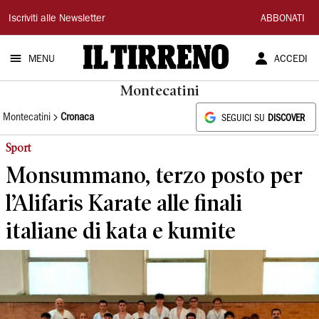
Il
Iscriviti alle Newsletter
ABBONATI
Tirreno
MENU
ACCEDI
Montecatini
Montecatini
Cronaca
SEGUICI SU
DISCOVER
Sport
Monsummano, terzo posto per
l’Alifaris Karate alle finali
italiane di kata e kumite