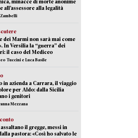
nica, minacce di morte anonime
e all’assessore alla legalità
n Zambelli
scutere
e dei Marmi non sarà mai come
». In Versilia la “guerra” dei
i: il caso del Mediceo
teo Tuccini e Luca Basile
to
 in azienda a Carrara, il viaggio
olore per Aldo: dalla Sicilia
ano i genitori
vanna Mezzana
cconto
i assaltano il gregge, messi in
dalla pastora: «Così ho salvato le