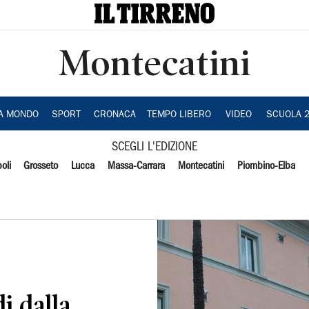
Montecatini
IA MONDO
SPORT
CRONACA
TEMPO LIBERO
VIDEO
SCUOLA 
SCEGLI L'EDIZIONE
oli
Grosseto
Lucca
Massa-Carrara
Montecatini
Piombino-Elba
i dalla