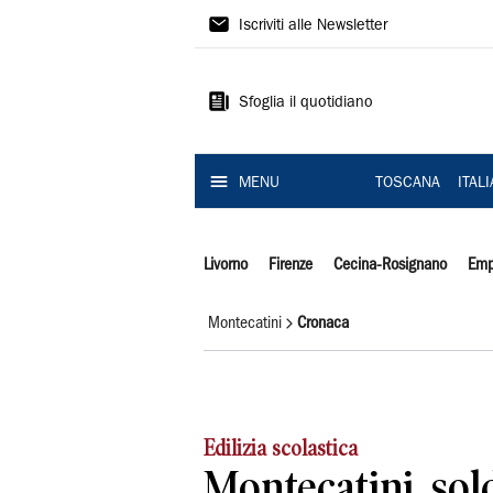
Il
Iscriviti alle Newsletter
Tirreno
Sfoglia il quotidiano
MENU
TOSCANA
ITAL
Livorno
Firenze
Cecina-Rosignano
Emp
Montecatini
Cronaca
Edilizia scolastica
Montecatini, sold