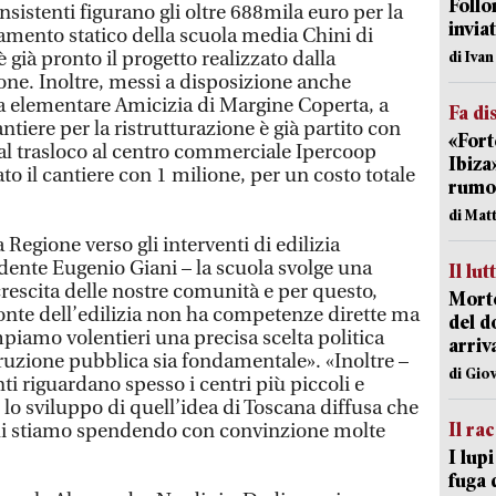
Follo
nsistenti figurano gli oltre 688mila euro per la
inviat
uamento statico della scuola media Chini di
 già pronto il progetto realizzato dalla
di Iva
ne. Inoltre, messi a disposizione anche
a elementare Amicizia di Margine Coperta, a
Fa di
ntiere per la ristrutturazione è già partito con
«Fort
 al trasloco al centro commerciale Ipercoop
Ibiza
to il cantiere con 1 milione, per un costo totale
rumor
di Mat
Regione verso gli interventi di edilizia
sidente Eugenio Giani – la scuola svolge una
Il lut
rescita delle nostre comunità e per questo,
Morto
ronte dell’edilizia non ha competenze dirette ma
del d
amo volentieri una precisa scelta politica
arriv
ruzione pubblica sia fondamentale». «Inoltre –
di Gio
ti riguardano spesso i centri più piccoli e
 lo sviluppo di quell’idea di Toscana diffusa che
Il ra
cui stiamo spendendo con convinzione molte
I lup
fuga 