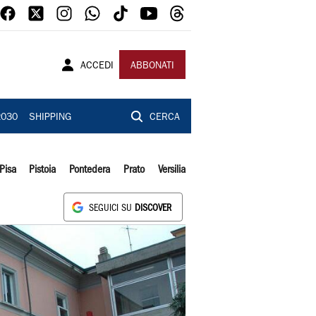
ACCEDI
ABBONATI
2030
SHIPPING
CERCA
Pisa
Pistoia
Pontedera
Prato
Versilia
SEGUICI SU
DISCOVER