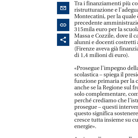
Tra i finanziamenti più co
ristrutturazione e l’adeg
Montecatini, per la quale è
precedente amministrazio
315mila euro per la scuol
Massa e Cozzile, dove il ca
alunni e docenti costretti
(Firenze aveva già finanzia
di 1,4 milioni di euro).
«Prosegue l’impegno della 
scolastica – spiega il pre
funzione primaria per la c
anche se la Regione sul f
solo complementare, compi
perché crediamo che l’ist
prosegue – questi interven
questo significa sostenere
cresce tutta insieme su 
energie».