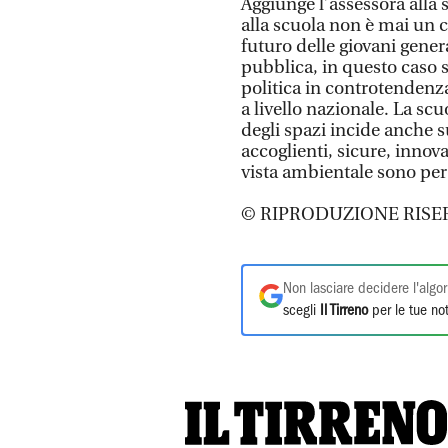
Aggiunge l’assessora alla 
alla scuola non è mai un 
futuro delle giovani genera
pubblica, in questo caso su
politica in controtendenz
a livello nazionale. La sc
degli spazi incide anche s
accoglienti, sicure, innova
vista ambientale sono per 
© RIPRODUZIONE RISE
Non lasciare decidere l'algor
scegli
Il Tirreno
per le tue not