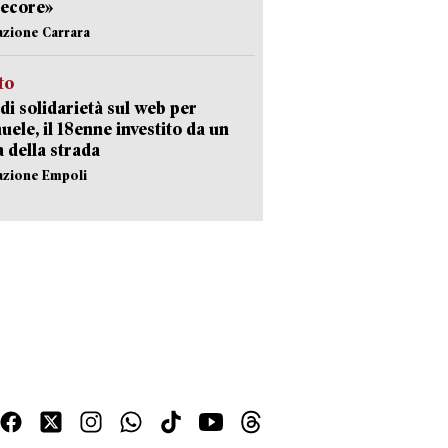
pecore»
azione Carrara
sto
di solidarietà sul web per
ele, il 18enne investito da un
a della strada
azione Empoli