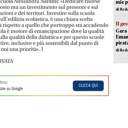
scuola Alessandra Nardini: «Dedicare risorse
mie 
costo ma un investimento sul presente e sul
di Red
zioni e dei territori. Investire sulla scuola
ll'edilizia scolastica, è una chiara scelta
Il ge
a rispetto a quello che purtroppo sta accadendo
Gara 
uola è motore di emancipazione dove la qualità
Emanu
ulla qualità della didattica e per questo scuole
pirat
tive, inclusive e più sostenibili dal punto di
noi una priorità». l
di Red
RVATA
itmo:
CLICCA QUI
izie su Google