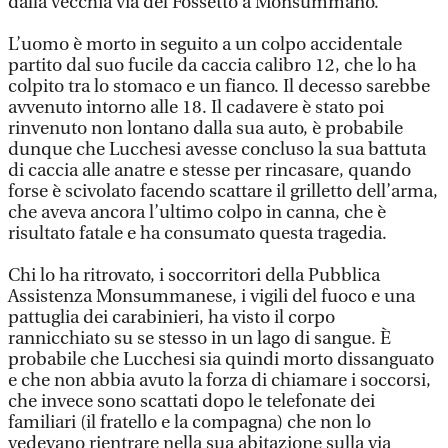
dalla vecchia via del Fossetto a Monsummano.
L’uomo è morto in seguito a un colpo accidentale
partito dal suo fucile da caccia calibro 12, che lo ha
colpito tra lo stomaco e un fianco. Il decesso sarebbe
avvenuto intorno alle 18. Il cadavere è stato poi
rinvenuto non lontano dalla sua auto, è probabile
dunque che Lucchesi avesse concluso la sua battuta
di caccia alle anatre e stesse per rincasare, quando
forse è scivolato facendo scattare il grilletto dell’arma,
che aveva ancora l’ultimo colpo in canna, che è
risultato fatale e ha consumato questa tragedia.
Chi lo ha ritrovato, i soccorritori della Pubblica
Assistenza Monsummanese, i vigili del fuoco e una
pattuglia dei carabinieri, ha visto il corpo
rannicchiato su se stesso in un lago di sangue. È
probabile che Lucchesi sia quindi morto dissanguato
e che non abbia avuto la forza di chiamare i soccorsi,
che invece sono scattati dopo le telefonate dei
familiari (il fratello e la compagna) che non lo
vedevano rientrare nella sua abitazione sulla via