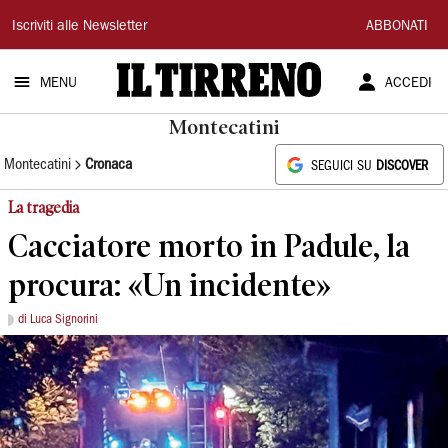
Il
Iscriviti alle Newsletter
ABBONATI
Tirreno
MENU
ACCEDI
Montecatini
Montecatini
Cronaca
SEGUICI SU
DISCOVER
La tragedia
Cacciatore morto in Padule, la
procura: «Un incidente»
di Luca Signorini