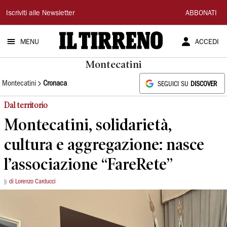
Il
Iscriviti alle Newsletter
ABBONATI
Tirreno
MENU
ACCEDI
Montecatini
Montecatini
Cronaca
SEGUICI SU
DISCOVER
Dal territorio
Montecatini, solidarietà,
cultura e aggregazione: nasce
l’associazione “FareRete”
di Lorenzo Carducci