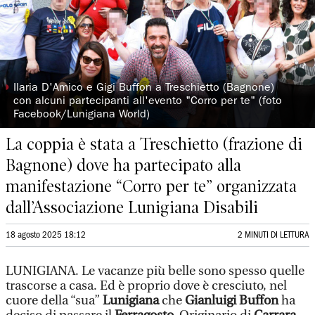
◗
Ilaria D'Amico e Gigi Buffon a Treschietto (Bagnone)
con alcuni partecipanti all'evento "Corro per te" (foto
Facebook/Lunigiana World)
La coppia è stata a Treschietto (frazione di
Bagnone) dove ha partecipato alla
manifestazione “Corro per te” organizzata
dall’Associazione Lunigiana Disabili
18 agosto 2025 18:12
2 MINUTI DI LETTURA
LUNIGIANA. Le vacanze più belle sono spesso quelle
trascorse a casa. Ed è proprio dove è cresciuto, nel
cuore della “sua”
Lunigiana
che
Gianluigi Buffon
ha