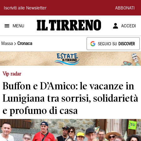
Il
Iscriviti alle Newsletter
ABBONATI
Tirreno
MENU
ACCEDI
Massa
Cronaca
SEGUICI SU
DISCOVER
Vip radar
Buffon e D’Amico: le vacanze in
Lunigiana tra sorrisi, solidarietà
e profumo di casa