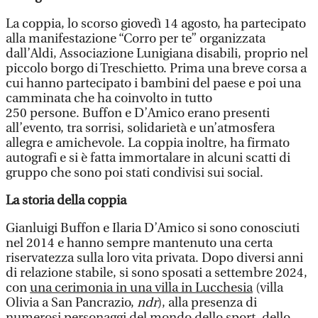
La coppia, lo scorso giovedì 14 agosto, ha partecipato
alla manifestazione “Corro per te” organizzata
dall’Aldi, Associazione Lunigiana disabili, proprio nel
piccolo borgo di Treschietto. Prima una breve corsa a
cui hanno partecipato i bambini del paese e poi una
camminata che ha coinvolto in tutto
250 persone. Buffon e D’Amico erano presenti
all’evento, tra sorrisi, solidarietà e un’atmosfera
allegra e amichevole. La coppia inoltre, ha firmato
autografi e si è fatta immortalare in alcuni scatti di
gruppo che sono poi stati condivisi sui social.
La storia della coppia
Gianluigi Buffon e Ilaria D’Amico si sono conosciuti
nel 2014 e hanno sempre mantenuto una certa
riservatezza sulla loro vita privata. Dopo diversi anni
di relazione stabile, si sono sposati a settembre 2024,
con
una cerimonia in una villa in Lucchesia
(villa
Olivia a San Pancrazio,
ndr
), alla presenza di
numerosi personaggi del mondo dello sport, dello