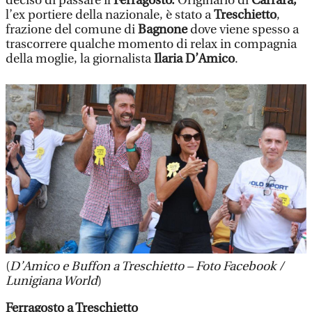
deciso di passare il
Ferragosto.
Originario di
Carrara,
l’ex portiere della nazionale, è stato a
Treschietto
,
frazione del comune di
Bagnone
dove viene spesso a
trascorrere qualche momento di relax in compagnia
della moglie, la giornalista
Ilaria D’Amico
.
(
D’Amico e Buffon a Treschietto – Foto Facebook /
Lunigiana World
)
Ferragosto a Treschietto