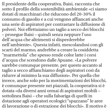
Il presidente della cooperativa, Baisi, racconta che
sotto il profilo della sostenibilità ambientale «ci siamo
dotati di macchinari che riducono del 20-30% il
consumo di gasolio e a cui vengono affiancati anche
una serie di aspiratori per contrastare la diffusione di
polveri. Noi effettuiamo un taglio a secco dei blocchi
– prosegue Baisi – quindi senza neppure l'uso
dell’acqua che altrimenti si disperderebbe
nell’ambiente». Questa infatti, mescolandosi con gli
scarti del marmo, andrebbe a creare la cosiddetta
“marmettola” che spesso rende color latte i corsi
d’acqua che scendono dalle Apuane. «La polvere
sarebbe comunque presente, per questo accanto al
taglio a secco affianchiamo degli aspiratori così da
ridurre al minimo la sua diffusion». Per quella che
invece, anche solo per la movimentazioni dei blocchi,
è comunque presente nei piazzali, la cooperativa si è
dotata «da diversi anni ormai di aspiratori mobili –
sottolinea Baisi – che sulla falsariga di quelli in
dotazione agli operatori ecologici “spazzano” le aree
di lavorazione o di estrazione dei blocchi». Il motivo è