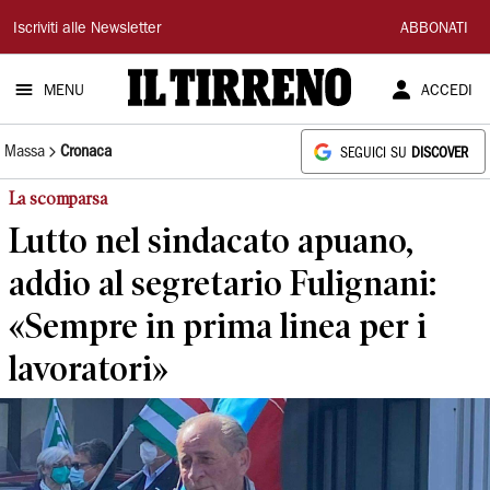
Il
Iscriviti alle Newsletter
ABBONATI
Tirreno
MENU
ACCEDI
Massa
Cronaca
SEGUICI SU
DISCOVER
La scomparsa
Lutto nel sindacato apuano,
addio al segretario Fulignani:
«Sempre in prima linea per i
lavoratori»