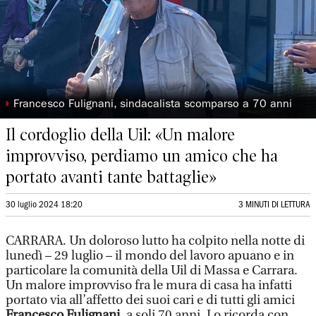
◗
Francesco Fulignani, sindacalista scomparso a 70 anni
Il cordoglio della Uil: «Un malore
improvviso, perdiamo un amico che ha
portato avanti tante battaglie»
30 luglio 2024 18:20
3 MINUTI DI LETTURA
CARRARA. Un doloroso lutto ha colpito nella notte di
lunedì – 29 luglio – il mondo del lavoro apuano e in
particolare la comunità della Uil di Massa e Carrara.
Un malore improvviso fra le mura di casa ha infatti
portato via all’affetto dei suoi cari e di tutti gli amici
Francesco Fulignani
, a soli 70 anni. Lo ricorda con