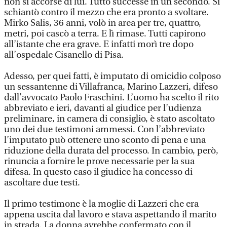
non si accorse di lui. Tutto successe in un secondo. Si
schiantò contro il mezzo che era pronto a svoltare.
Mirko Salis, 36 anni, volò in area per tre, quattro,
metri, poi cascò a terra. E lì rimase. Tutti capirono
all’istante che era grave. E infatti morì tre dopo
all’ospedale Cisanello di Pisa.
Adesso, per quei fatti, è imputato di omicidio colposo
un sessantenne di Villafranca, Marino Lazzeri, difeso
dall’avvocato Paolo Fraschini. L’uomo ha scelto il rito
abbreviato e ieri, davanti al giudice per l’udienza
preliminare, in camera di consiglio, è stato ascoltato
uno dei due testimoni ammessi. Con l’abbreviato
l’imputato può ottenere uno sconto di pena e una
riduzione della durata del processo. In cambio, però,
rinuncia a fornire le prove necessarie per la sua
difesa. In questo caso il giudice ha concesso di
ascoltare due testi.
Il primo testimone è la moglie di Lazzeri che era
appena uscita dal lavoro e stava aspettando il marito
in strada. La donna avrebbe confermato con il