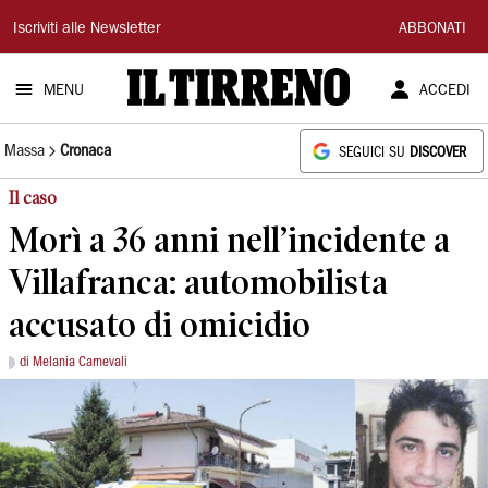
Il
Iscriviti alle Newsletter
ABBONATI
Tirreno
MENU
ACCEDI
Massa
Cronaca
SEGUICI SU
DISCOVER
Il caso
Morì a 36 anni nell’incidente a
Villafranca: automobilista
accusato di omicidio
di Melania Carnevali