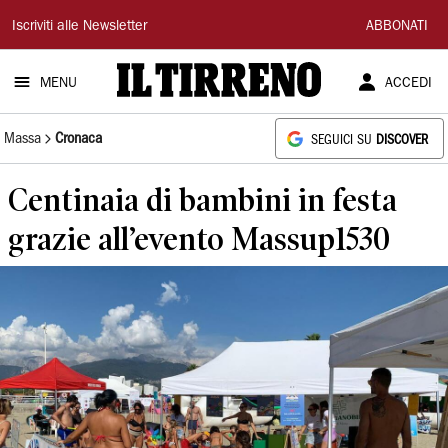
Il
Iscriviti alle Newsletter
ABBONATI
Tirreno
MENU
ACCEDI
Massa
Cronaca
SEGUICI SU
DISCOVER
Centinaia di bambini in festa
grazie all’evento Massup1530