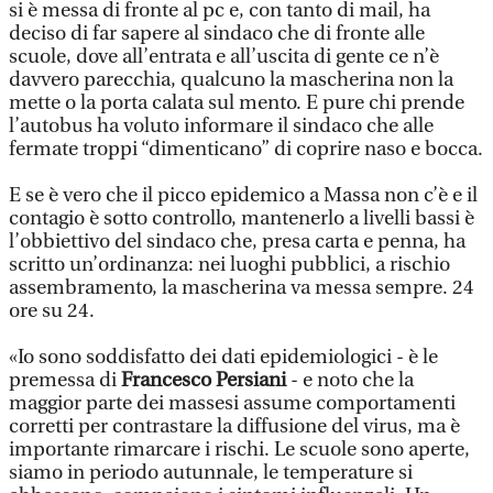
si è messa di fronte al pc e, con tanto di mail, ha
deciso di far sapere al sindaco che di fronte alle
scuole, dove all’entrata e all’uscita di gente ce n’è
davvero parecchia, qualcuno la mascherina non la
mette o la porta calata sul mento. E pure chi prende
l’autobus ha voluto informare il sindaco che alle
fermate troppi “dimenticano” di coprire naso e bocca.
E se è vero che il picco epidemico a Massa non c’è e il
contagio è sotto controllo, mantenerlo a livelli bassi è
l’obbiettivo del sindaco che, presa carta e penna, ha
scritto un’ordinanza: nei luoghi pubblici, a rischio
assembramento, la mascherina va messa sempre. 24
ore su 24.
«Io sono soddisfatto dei dati epidemiologici - è le
premessa di
Francesco Persiani
- e noto che la
maggior parte dei massesi assume comportamenti
corretti per contrastare la diffusione del virus, ma è
importante rimarcare i rischi. Le scuole sono aperte,
siamo in periodo autunnale, le temperature si