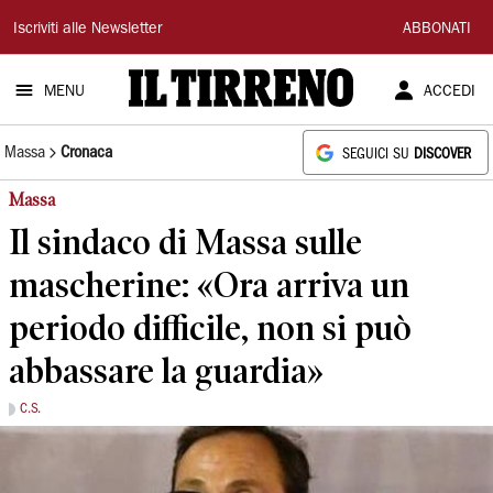
Il
Iscriviti alle Newsletter
ABBONATI
Tirreno
MENU
ACCEDI
Massa
Cronaca
SEGUICI SU
DISCOVER
Massa
Il sindaco di Massa sulle
mascherine: «Ora arriva un
periodo difficile, non si può
abbassare la guardia»
C.S.