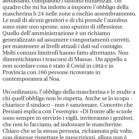
abbassano, compaiono i sintomi influenzali. Un
quadro che mi ha indotto a imporre l’obbligo della
mascherina h 24 nelle zone a rischio assembramento.
Le mail di alcuni genitori e di chi prende l’autobus
sono state uno sprone, uno spunto di riflessione.
Quello dell’amministrazione è un richiamo
generalizzato ad assumere comportamenti corretti,
per mantenere ai livelli attuali i dati sul contagio.
Molti comuni limitrofi hanno fatto altrettanto. Non
dimentichiamo i trascorsi di Massa». Un appello a
non scordare cosa è stato il Covid in città e in
Provincia con 160 persone ricoverate in
contemporanea al Noa.
Un’ordinanza, l’obbligo della mascherina e le multe a
chi quell’obbligo non lo rispetta. Anche se lo scopo -
chiarisce il sindaco - non è sanzionare. Concetto che
Persiani esplica con l’esempio: «Di fronte alle scuole
sono sempre in servizio i vigili, inviteranno i genitori,
che non lo facciano, ad indossare le mascherine.
Chiaro che se la stessa persona, richiamata più volte,
non dovesse rispettare le prescrizioni, allora non è