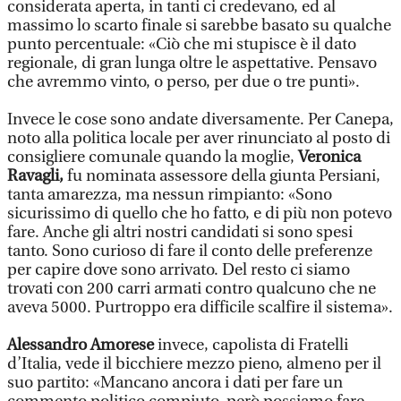
considerata aperta, in tanti ci credevano, ed al
massimo lo scarto finale si sarebbe basato su qualche
punto percentuale: «Ciò che mi stupisce è il dato
regionale, di gran lunga oltre le aspettative. Pensavo
che avremmo vinto, o perso, per due o tre punti».
Invece le cose sono andate diversamente. Per Canepa,
noto alla politica locale per aver rinunciato al posto di
consigliere comunale quando la moglie,
Veronica
Ravagli,
fu nominata assessore della giunta Persiani,
tanta amarezza, ma nessun rimpianto: «Sono
sicurissimo di quello che ho fatto, e di più non potevo
fare. Anche gli altri nostri candidati si sono spesi
tanto. Sono curioso di fare il conto delle preferenze
per capire dove sono arrivato. Del resto ci siamo
trovati con 200 carri armati contro qualcuno che ne
aveva 5000. Purtroppo era difficile scalfire il sistema».
Alessandro Amorese
invece, capolista di Fratelli
d’Italia, vede il bicchiere mezzo pieno, almeno per il
suo partito: «Mancano ancora i dati per fare un