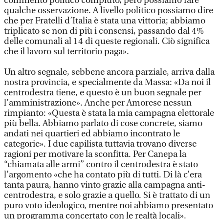
commento politico compiuto, però possiamo fare
qualche osservazione. A livello politico possiamo dire
che per Fratelli d’Italia è stata una vittoria; abbiamo
triplicato se non di più i consensi, passando dal 4%
delle comunali al 14 di queste regionali. Ciò significa
che il lavoro sul territorio paga».
Un altro segnale, sebbene ancora parziale, arriva dalla
nostra provincia, e specialmente da Massa: «Da noi il
centrodestra tiene, e questo è un buon segnale per
l’amministrazione». Anche per Amorese nessun
rimpianto: «Questa è stata la mia campagna elettorale
più bella. Abbiamo parlato di cose concrete, siamo
andati nei quartieri ed abbiamo incontrato le
categorie». I due capilista tuttavia trovano diverse
ragioni per motivare la sconfitta. Per Canepa la
“chiamata alle armi” contro il centrodestra è stato
l’argomento «che ha contato più di tutti. Di là c’era
tanta paura, hanno vinto grazie alla campagna anti-
centrodestra, e solo grazie a quello. Si è trattato di un
puro voto ideologico, mentre noi abbiamo presentato
un programma concertato con le realtà locali».