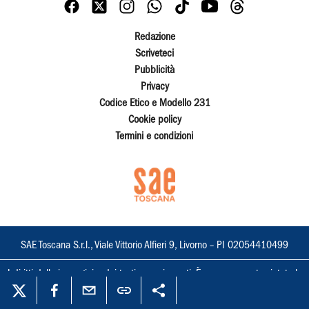
Redazione
Scriveteci
Pubblicità
Privacy
Codice Etico e Modello 231
Cookie policy
Termini e condizioni
SAE Toscana S.r.l., Viale Vittorio Alfieri 9, Livorno – PI 02054410499
I diritti delle immagini e dei testi sono riservati. È espressamente vietata la
loro riproduzione con qualsiasi mezzo e l'adattamento totale o parziale.