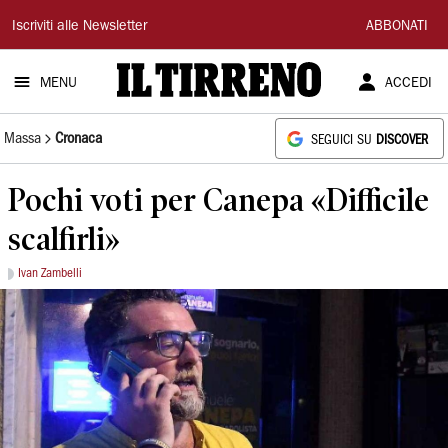
Il
Iscriviti alle Newsletter
ABBONATI
Tirreno
MENU
ACCEDI
Massa
Cronaca
SEGUICI SU
DISCOVER
Pochi voti per Canepa «Difficile
scalfirli»
Ivan Zambelli