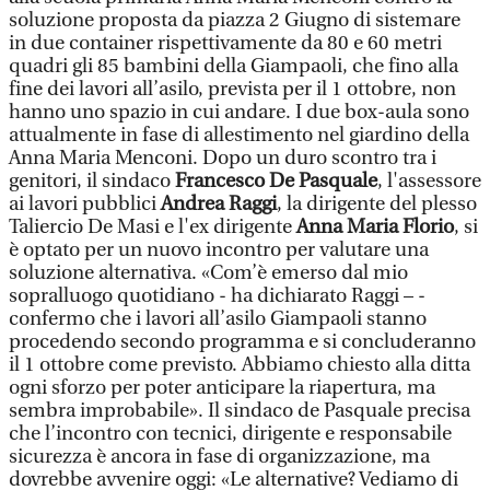
soluzione proposta da piazza 2 Giugno di sistemare
in due container rispettivamente da 80 e 60 metri
quadri gli 85 bambini della Giampaoli, che fino alla
fine dei lavori all’asilo, prevista per il 1 ottobre, non
hanno uno spazio in cui andare. I due box-aula sono
attualmente in fase di allestimento nel giardino della
Anna Maria Menconi. Dopo un duro scontro tra i
genitori, il sindaco
Francesco De Pasquale
, l'assessore
ai lavori pubblici
Andrea Raggi
, la dirigente del plesso
Taliercio De Masi e l'ex dirigente
Anna Maria Florio
, si
è optato per un nuovo incontro per valutare una
soluzione alternativa. «Com’è emerso dal mio
sopralluogo quotidiano - ha dichiarato Raggi – -
confermo che i lavori all’asilo Giampaoli stanno
procedendo secondo programma e si concluderanno
il 1 ottobre come previsto. Abbiamo chiesto alla ditta
ogni sforzo per poter anticipare la riapertura, ma
sembra improbabile». Il sindaco de Pasquale precisa
che l’incontro con tecnici, dirigente e responsabile
sicurezza è ancora in fase di organizzazione, ma
dovrebbe avvenire oggi: «Le alternative? Vediamo di