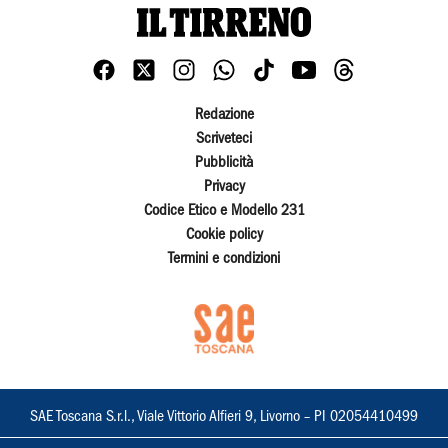
Redazione
Scriveteci
Pubblicità
Privacy
Codice Etico e Modello 231
Cookie policy
Termini e condizioni
SAE Toscana S.r.l., Viale Vittorio Alfieri 9, Livorno – PI 02054410499