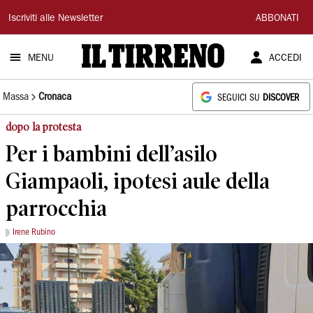
Il
Iscriviti alle Newsletter
ABBONATI
Tirreno
MENU
ACCEDI
Massa
Cronaca
SEGUICI SU
DISCOVER
dopo la protesta
Per i bambini dell’asilo
Giampaoli, ipotesi aule della
parrocchia
Irene Rubino