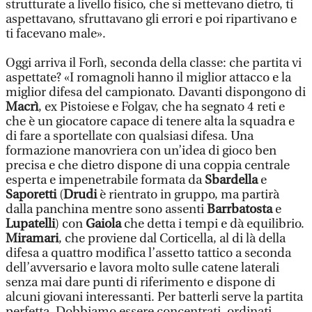
strutturate a livello fisico, che si mettevano dietro, ti
aspettavano, sfruttavano gli errori e poi ripartivano e
ti facevano male».
Oggi arriva il Forlì, seconda della classe: che partita vi
aspettate? «I romagnoli hanno il miglior attacco e la
miglior difesa del campionato. Davanti dispongono di
Macrì
, ex Pistoiese e Folgav, che ha segnato 4 reti e
che è un giocatore capace di tenere alta la squadra e
di fare a sportellate con qualsiasi difesa. Una
formazione manovriera con un’idea di gioco ben
precisa e che dietro dispone di una coppia centrale
esperta e impenetrabile formata da
Sbardella
e
Saporetti
(
Drudi
è rientrato in gruppo, ma partirà
dalla panchina mentre sono assenti
Barrbatosta
e
Lupatelli
) con
Gaiola
che detta i tempi e dà equilibrio.
Miramari
, che proviene dal Corticella, al di là della
difesa a quattro modifica l’assetto tattico a seconda
dell’avversario e lavora molto sulle catene laterali
senza mai dare punti di riferimento e dispone di
alcuni giovani interessanti. Per batterli serve la partita
perfetta. Dobbiamo essere concentrati, ordinati,