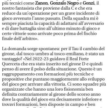
più tecnici come
Zanon
,
Gonzalo Negro
e
Gonzi
, il
nostro fantasista che proviene dalla C e che era
reduce da un’operazione per un grave incidente di
gioco avvenuto l’anno passato. Della squadra mi è
sempre piaciuta la capacità di adattarsi all’avversario
e di dare battaglia sino all’ultimo minuto di gioco e
certe vittorie sono arrivate poco prima del fischio
finale dell’arbitro».
La domanda sorge spontanea: per il Tau il cambio del
girone, dal tosco-umbro al tosco-emiliano, è stato un
vantaggio? «Nel 2022-23 guidavo il Real Forte
Querceta che era stato inserito nel girone D e quindi
penso di avere il polso della situazione. Questo è un
raggruppamento con formazioni più tecniche e
propositive che puntano maggiormente allo sviluppo
del gioco per arrivare alla vittoria. Ci sono squadre più
organizzate che hanno una loro fisionomia ben
definita contrariamente al girone dello scorso anno
dove la qualità del gioco era decisamente inferiore e
trovavi formazioni, ben disposte in campo e ben