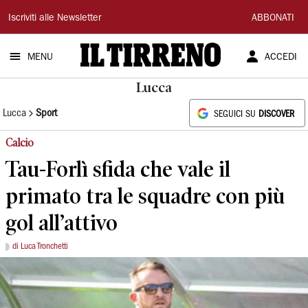
Il
Iscriviti alle Newsletter
ABBONATI
Tirreno
MENU
ACCEDI
Lucca
Lucca
Sport
SEGUICI SU
DISCOVER
Calcio
Tau-Forlì sfida che vale il
primato tra le squadre con più
gol all’attivo
di Luca Tronchetti