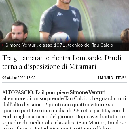
◗
Simone Venturi, classe 1971, tecnico del Tau Calcio
Tra gli amaranto rientra Lombardo, Drudi
torna a disposizione di Miramari
06 ottobre 2024 13:05
4 MINUTI DI LETTURA
ALTOPASCIO. Fa il pompiere
Simone Venturi
allenatore di un sorprende Tau Calcio che guarda tutti
dall’alto dei suoi 12 punti con quattro vittorie su
quattro partite e una media di 2,5 reti a partita, con il
Forlì miglior attacco del girone. Dopo aver battuto tre
squadre di medio-alta classifica (San Marino, Imolese
in trasferta e United Riccione) e ottenuto l’altro