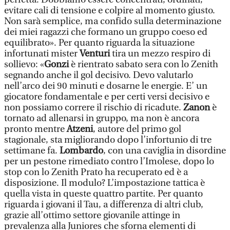
evitare cali di tensione e colpire al momento giusto.
Non sarà semplice, ma confido sulla determinazione
dei miei ragazzi che formano un gruppo coeso ed
equilibrato». Per quanto riguarda la situazione
infortunati mister
Venturi
tira un mezzo respiro di
sollievo: «
Gonzi
è rientrato sabato sera con lo Zenith
segnando anche il gol decisivo. Devo valutarlo
nell’arco dei 90 minuti e dosarne le energie. E’ un
giocatore fondamentale e per certi versi decisivo e
non possiamo correre il rischio di ricadute.
Zanon
è
tornato ad allenarsi in gruppo, ma non è ancora
pronto mentre
Atzeni
, autore del primo gol
stagionale, sta migliorando dopo l’infortunio di tre
settimane fa.
Lombardo
, con una caviglia in disordine
per un pestone rimediato contro l’Imolese, dopo lo
stop con lo Zenith Prato ha recuperato ed è a
disposizione. Il modulo? L’impostazione tattica è
quella vista in queste quattro partite. Per quanto
riguarda i giovani il Tau, a differenza di altri club,
grazie all’ottimo settore giovanile attinge in
prevalenza alla Juniores che sforna elementi di