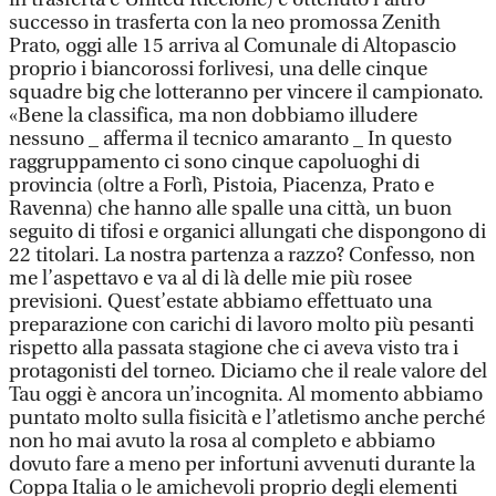
successo in trasferta con la neo promossa Zenith
Prato, oggi alle 15 arriva al Comunale di Altopascio
proprio i biancorossi forlivesi, una delle cinque
squadre big che lotteranno per vincere il campionato.
«Bene la classifica, ma non dobbiamo illudere
nessuno _ afferma il tecnico amaranto _ In questo
raggruppamento ci sono cinque capoluoghi di
provincia (oltre a Forlì, Pistoia, Piacenza, Prato e
Ravenna) che hanno alle spalle una città, un buon
seguito di tifosi e organici allungati che dispongono di
22 titolari. La nostra partenza a razzo? Confesso, non
me l’aspettavo e va al di là delle mie più rosee
previsioni. Quest’estate abbiamo effettuato una
preparazione con carichi di lavoro molto più pesanti
rispetto alla passata stagione che ci aveva visto tra i
protagonisti del torneo. Diciamo che il reale valore del
Tau oggi è ancora un’incognita. Al momento abbiamo
puntato molto sulla fisicità e l’atletismo anche perché
non ho mai avuto la rosa al completo e abbiamo
dovuto fare a meno per infortuni avvenuti durante la
Coppa Italia o le amichevoli proprio degli elementi