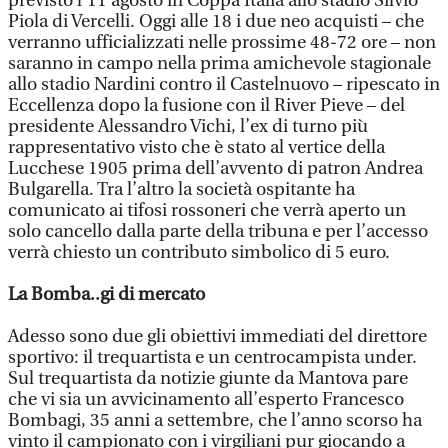
previsto l’11 agosto in Coppa Italia allo stadio Silvio
Piola di Vercelli. Oggi alle 18 i due neo acquisti – che
verranno ufficializzati nelle prossime 48-72 ore – non
saranno in campo nella prima amichevole stagionale
allo stadio Nardini contro il Castelnuovo – ripescato in
Eccellenza dopo la fusione con il River Pieve – del
presidente Alessandro Vichi, l’ex di turno più
rappresentativo visto che è stato al vertice della
Lucchese 1905 prima dell’avvento di patron Andrea
Bulgarella. Tra l’altro la società ospitante ha
comunicato ai tifosi rossoneri che verrà aperto un
solo cancello dalla parte della tribuna e per l’accesso
verrà chiesto un contributo simbolico di 5 euro.
La Bomba..gi di mercato
Adesso sono due gli obiettivi immediati del direttore
sportivo: il trequartista e un centrocampista under.
Sul trequartista da notizie giunte da Mantova pare
che vi sia un avvicinamento all’esperto Francesco
Bombagi, 35 anni a settembre, che l’anno scorso ha
vinto il campionato con i virgiliani pur giocando a