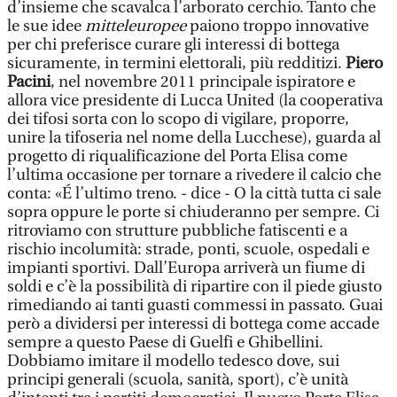
d’insieme che scavalca l’arborato cerchio. Tanto che
le sue idee
mitteleuropee
paiono troppo innovative
per chi preferisce curare gli interessi di bottega
sicuramente, in termini elettorali, più redditizi.
Piero
Pacini
, nel novembre 2011 principale ispiratore e
allora vice presidente di Lucca United (la cooperativa
dei tifosi sorta con lo scopo di vigilare, proporre,
unire la tifoseria nel nome della Lucchese), guarda al
progetto di riqualificazione del Porta Elisa come
l’ultima occasione per tornare a rivedere il calcio che
conta: «É l’ultimo treno. - dice - O la città tutta ci sale
sopra oppure le porte si chiuderanno per sempre. Ci
ritroviamo con strutture pubbliche fatiscenti e a
rischio incolumità: strade, ponti, scuole, ospedali e
impianti sportivi. Dall’Europa arriverà un fiume di
soldi e c’è la possibilità di ripartire con il piede giusto
rimediando ai tanti guasti commessi in passato. Guai
però a dividersi per interessi di bottega come accade
sempre a questo Paese di Guelfi e Ghibellini.
Dobbiamo imitare il modello tedesco dove, sui
principi generali (scuola, sanità, sport), c’è unità