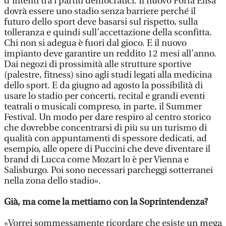
d’intenti tra i partiti democratici. Il nuovo Porta Elisa
dovrà essere uno stadio senza barriere perché il
futuro dello sport deve basarsi sul rispetto, sulla
tolleranza e quindi sull’accettazione della sconfitta.
Chi non si adegua è fuori dal gioco. E il nuovo
impianto deve garantire un reddito 12 mesi all’anno.
Dai negozi di prossimità alle strutture sportive
(palestre, fitness) sino agli studi legati alla medicina
dello sport. E da giugno ad agosto la possibilità di
usare lo stadio per concerti, recital e grandi eventi
teatrali o musicali compreso, in parte, il Summer
Festival. Un modo per dare respiro al centro storico
che dovrebbe concentrarsi di più su un turismo di
qualità con appuntamenti di spessore dedicati, ad
esempio, alle opere di Puccini che deve diventare il
brand di Lucca come Mozart lo è per Vienna e
Salisburgo. Poi sono necessari parcheggi sotterranei
nella zona dello stadio».
Già, ma come la mettiamo con la Soprintendenza?
«Vorrei sommessamente ricordare che esiste un mega