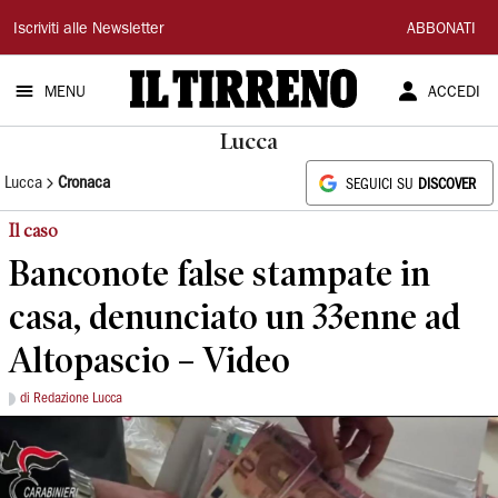
Il
Iscriviti alle Newsletter
ABBONATI
Tirreno
MENU
ACCEDI
Lucca
Lucca
Cronaca
SEGUICI SU
DISCOVER
Il caso
Banconote false stampate in
casa, denunciato un 33enne ad
Altopascio – Video
di Redazione Lucca