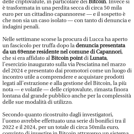
delle criptovalute, in particolare dei
Bitcoin
. Invece si
è trasformata in una perdita secca di circa 50 mila
euro per un cittadino capannorese — e il sospetto è
che non sia un caso isolato — con tanto di denuncia e
indagini penali.
Nelle settimane scorse la procura di Lucca ha aperto
un fascicolo per truffa dopo la
denuncia presentata
da un 69enne residente nel comune di Capannori
,
che si era affidato al
Bitcoin point
di
Lunata
,
l’esercizio inaugurato sulla via Pesciatina nel marzo
del 2024 e presentato dai promotori come un luogo di
incontro utile a comprendere e acquistare prodotti
legati all’estrazione e alla gestione del Bitcoin, la più
nota — e volatile — delle criptovalute, rimasta finora
lontana dal grande pubblico anche per la complessità
delle sue modalità di utilizzo.
Secondo quanto ricostruito dagli investigatori,
l’uomo avrebbe effettuato una serie di bonifici tra il
2022 e il 2024, per un totale di circa 50mila euro,
convinto di investire in Bitcoin attraverso un sistema