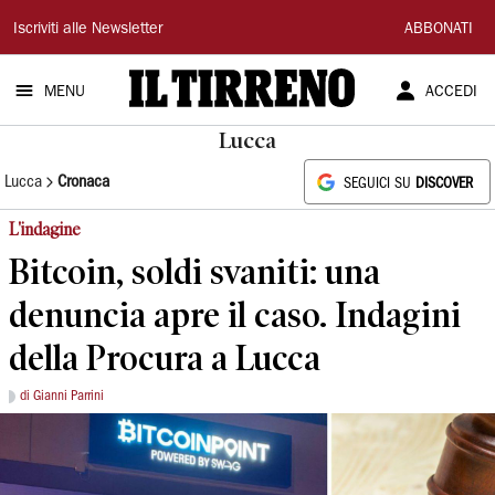
Il
Iscriviti alle Newsletter
ABBONATI
Tirreno
MENU
ACCEDI
Lucca
Lucca
Cronaca
SEGUICI SU
DISCOVER
L'indagine
Bitcoin, soldi svaniti: una
denuncia apre il caso. Indagini
della Procura a Lucca
di Gianni Parrini