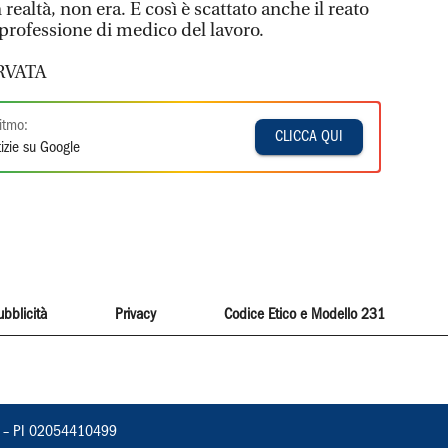
 realtà, non era. E così è scattato anche il reato
 professione di medico del lavoro.
RVATA
itmo:
CLICCA QUI
izie su Google
ubblicità
Privacy
Codice Etico e Modello 231
vorno – PI 02054410499