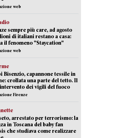
azione web
udio
ze sempre più care, ad agosto
lioni di italiani restano a casa:
a il fenomeno "Staycation"
azione web
arme
 Bisenzio, capannone tessile in
e: crollata una parte del tetto. Il
intervento dei vigili del fuoco
azione Firenze
nette
eto, arrestato per terrorismo: la
za in Toscana del baby fan
Isis che studiava come realizzare
be