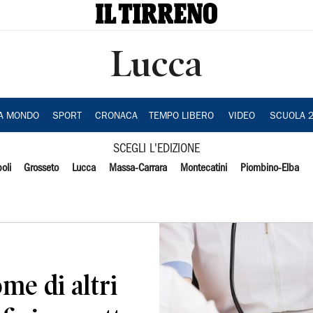
Lucca
IA MONDO
SPORT
CRONACA
TEMPO LIBERO
VIDEO
SCUOLA 
SCEGLI L'EDIZIONE
oli
Grosseto
Lucca
Massa-Carrara
Montecatini
Piombino-Elba
ome di altri