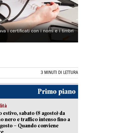
va i certificati con i nomi e i timbri
3 MINUTI DI LETTURA
Primo piano
lità
 estivo, sabato (8 agosto) da
no nero e traffico intenso fino a
agosto – Quando conviene
re