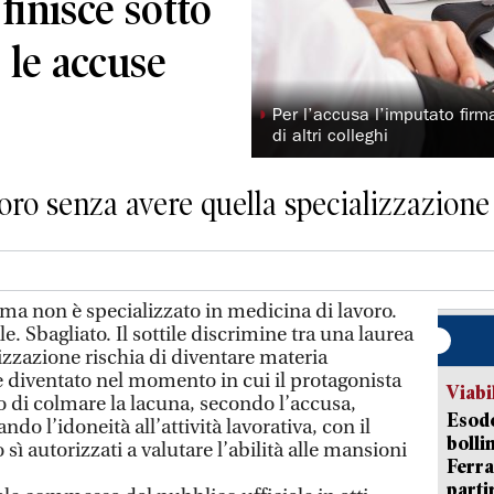
finisce sotto
 le accuse
◗
Per l’accusa l’imputato firma
di altri colleghi
oro senza avere quella specializzazione
a non è specializzato in medicina di lavoro.
. Sbagliato. Il sottile discrimine tra una laurea
izzazione rischia di diventare materia
è diventato nel momento in cui il protagonista
Viabi
o di colmare la lacuna, secondo l’accusa,
Esodo
ndo l’idoneità all’attività lavorativa, con il
bolli
 sì autorizzati a valutare l’abilità alle mansioni
Ferr
parti