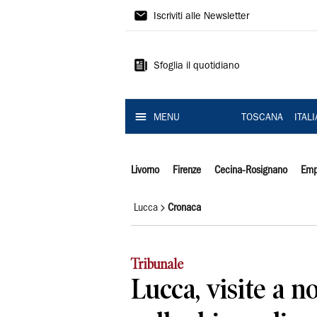
Il
Iscriviti alle Newsletter
Tirreno
Sfoglia il quotidiano
MENU
TOSCANA
ITAL
Livorno
Firenze
Cecina-Rosignano
Emp
Lucca
Cronaca
Tribunale
Lucca, visite a n