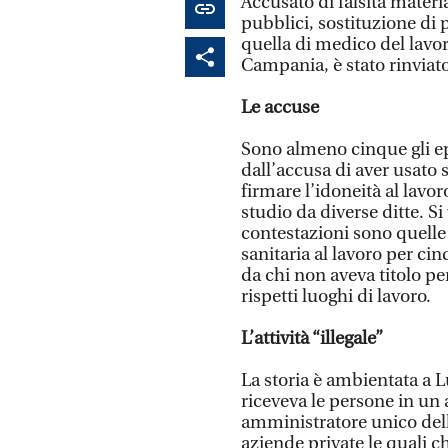
Accusato di falsità materi
pubblici, sostituzione di 
quella di medico del lavor
Campania, è stato rinviato
Le accuse
Sono almeno cinque gli ep
dall’accusa di aver usato s
firmare l’idoneità al lavo
studio da diverse ditte. S
contestazioni sono quelle 
sanitaria al lavoro per cin
da chi non aveva titolo pe
rispetti luoghi di lavoro.
L’attività “illegale”
La storia è ambientata a 
riceveva le persone in un 
amministratore unico della
aziende private le quali ch