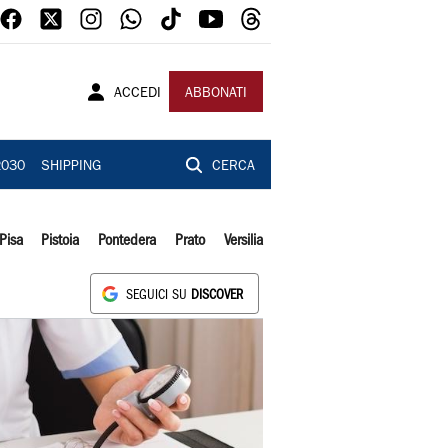
ACCEDI
ABBONATI
2030
SHIPPING
CERCA
Pisa
Pistoia
Pontedera
Prato
Versilia
SEGUICI SU
DISCOVER