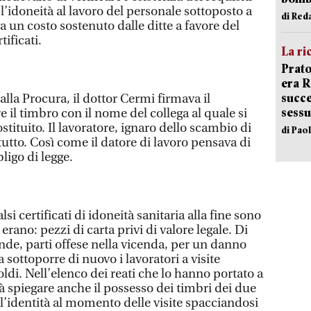
’idoneità al lavoro del personale sottoposto a
di Red
va un costo sostenuto dalle ditte a favore del
tificati.
La ri
Prato
era 
succe
alla Procura, il dottor Cermi firmava il
sessu
re il timbro con il nome del collega al quale si
tuito. Il lavoratore, ignaro dello scambio di
di Pao
 tutto. Così come il datore di lavoro pensava di
ligo di legge.
lsi certificati di idoneità sanitaria alla fine sono
 erano: pezzi di carta privi di valore legale. Di
nde, parti offese nella vicenda, per un danno
a sottoporre di nuovo i lavoratori a visite
oldi. Nell’elenco dei reati che lo hanno portato a
à spiegare anche il possesso dei timbri dei due
 l’identità al momento delle visite spacciandosi