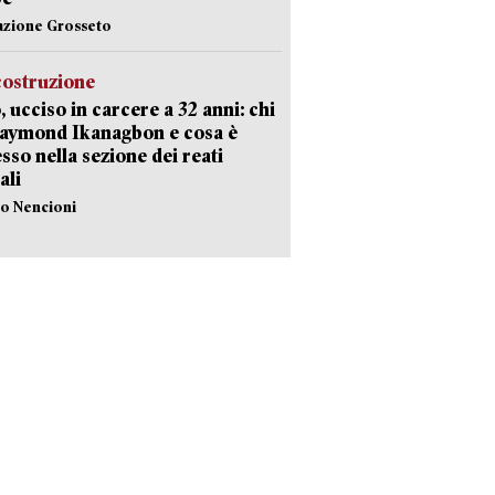
azione Grosseto
costruzione
, ucciso in carcere a 32 anni: chi
Raymond Ikanagbon e cosa è
sso nella sezione dei reati
ali
lo Nencioni