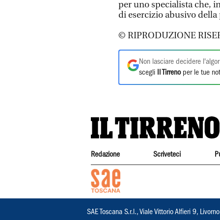
per uno specialista che, in
di esercizio abusivo della
© RIPRODUZIONE RISE
Non lasciare decidere l'algor
scegli
Il Tirreno
per le tue not
Redazione
Scriveteci
P
SAE Toscana S.r.l., Viale Vittorio Alfieri 9, Li