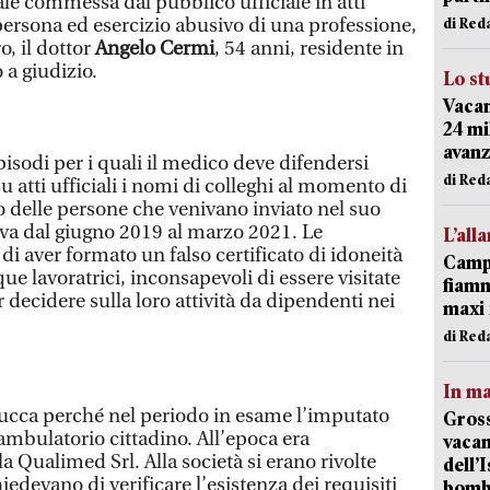
ale commessa dal pubblico ufficiale in atti
persona ed esercizio abusivo di una professione,
di Red
o, il dottor
Angelo Cermi
, 54 anni, residente in
 a giudizio.
Lo st
Vacan
24 mi
avanz
isodi per i quali il medico deve difendersi
di Red
u atti ufficiali i nomi di colleghi al momento di
ro delle persone che venivano inviato nel suo
i va dal giugno 2019 al marzo 2021. Le
L’all
di aver formato un falso certificato di idoneità
Campi
que lavoratrici, inconsapevoli di essere visitate
fiamm
r decidere sulla loro attività da dipendenti nei
maxi 
di Red
In ma
Lucca perché nel periodo in esame l’imputato
Gross
ambulatorio cittadino. All’epoca era
vacan
 Qualimed Srl. Alla società si erano rivolte
dell’
iedevano di verificare l’esistenza dei requisiti
bom