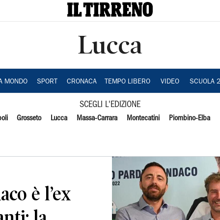
Lucca
IA MONDO
SPORT
CRONACA
TEMPO LIBERO
VIDEO
SCUOLA 
SCEGLI L'EDIZIONE
oli
Grosseto
Lucca
Massa-Carrara
Montecatini
Piombino-Elba
aco è l’ex
ti: la