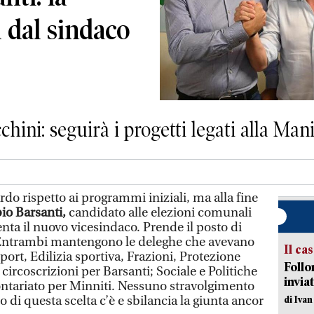
a dal sindaco
hini: seguirà i progetti legati alla Man
do rispetto ai programmi iniziali, ma alla fine
io Barsanti,
candidato alle elezioni comunali
nta il nuovo vicesindaco. Prende il posto di
Entrambi mantengono le deleghe che avevano
Il ca
ort, Edilizia sportiva, Frazioni, Protezione
Follo
 circoscrizioni per Barsanti; Sociale e Politiche
inviat
lontariato per Minniti. Nessuno stravolgimento
co di questa scelta c’è e sbilancia la giunta ancor
di Iva