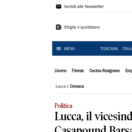
Il
Iscriviti alle Newsletter
Tirreno
Sfoglia il quotidiano
MENU
TOSCANA
ITAL
Livorno
Firenze
Cecina-Rosignano
Emp
Lucca
Cronaca
Politica
Lucca, il vicesind
Casapound Barsan