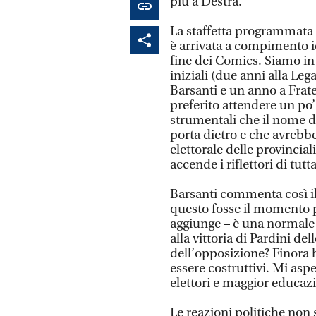
più a Destra.
La staffetta programmata a
è arrivata a compimento i
fine dei Comics. Siamo in 
iniziali (due anni alla Le
Barsanti e un anno a Frate
preferito attendere un po’
strumentali che il nome d
porta dietro e che avrebb
elettorale delle provincia
accende i riflettori di tutt
Barsanti commenta così il 
questo fosse il momento 
aggiunge – è una normale 
alla vittoria di Pardini de
dell’opposizione? Finora 
essere costruttivi. Mi aspe
elettori e maggior educazi
Le reazioni politiche non