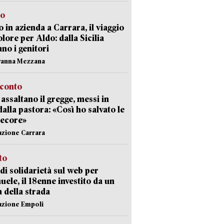
to
 in azienda a Carrara, il viaggio
olore per Aldo: dalla Sicilia
ano i genitori
vanna Mezzana
cconto
i assaltano il gregge, messi in
dalla pastora: «Così ho salvato le
pecore»
azione Carrara
sto
di solidarietà sul web per
ele, il 18enne investito da un
a della strada
azione Empoli