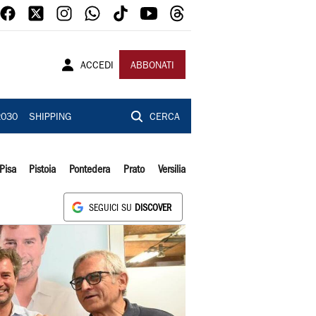
ACCEDI
ABBONATI
2030
SHIPPING
CERCA
Pisa
Pistoia
Pontedera
Prato
Versilia
SEGUICI SU
DISCOVER