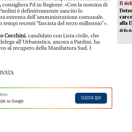
Il del
,
consigliera Pd in Regione: «Con la nomina di
Deten
Pardini è definitivamente sancito lo
carce
tra estrema dell'amministrazione comunale.
alla 
n tempi recenti “fascista del terzo millennio”».
di Red
io Cecchini
, candidato con Lista civile, che
delega all’Urbanistica, ancora a Pardini, ha
ivo al recupero della Manifattura Sud. l
RVATA
itmo:
CLICCA QUI
izie su Google