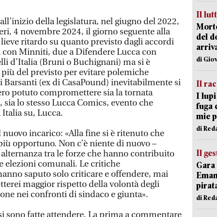
Il lut
ll’inizio della legislatura, nel giugno del 2022,
Morto
eri, 4 novembre 2024, il giorno seguente alla
del d
lieve ritardo su quanto previsto dagli accordi
arriv
ga con Minniti, due a Difendere Lucca con
di Gio
lli d’Italia (Bruni o Buchignani) ma si è
 più del previsto per evitare polemiche
i Barsanti (ex di CasaPound) inevitabilmente si
Il ra
ero potuto compromettere sia la tornata
I lup
li, sia lo stesso Lucca Comics, evento che
fuga 
a Italia su, Lucca.
mie 
di Red
nuovo incarico: «Alla fine si è ritenuto che
più opportuno. Non c’è niente di nuovo –
Il ge
alternanza tra le forze che hanno contribuito
lle elezioni comunali. Le critiche
Gara 
hanno saputo solo criticare e offendere, mai
Emanu
tterei maggior rispetto della volontà degli
pirat
one nei confronti di sindaco e giunta».
di Red
 si sono fatte attendere. La prima a commentare