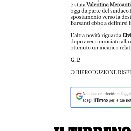
è stata
Valentina Mercanti
oggi da parte del sindaco 
spostamento verso la des
Barsanti ebbe a definirsi i
L’altra novità riguarda
Elv
dopo aver rinunciato alla 
ottenuto un incarico relat
G. P.
© RIPRODUZIONE RISE
Non lasciare decidere l'algor
scegli
Il Tirreno
per le tue not