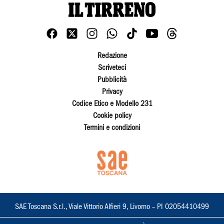
Redazione
Scriveteci
Pubblicità
Privacy
Codice Etico e Modello 231
Cookie policy
Termini e condizioni
SAE Toscana S.r.l., Viale Vittorio Alfieri 9, Livorno – PI 02054410499