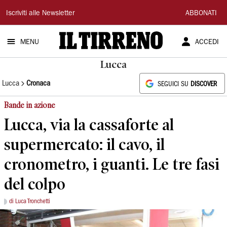
Il
Iscriviti alle Newsletter
ABBONATI
Tirreno
MENU
ACCEDI
Lucca
Lucca
Cronaca
SEGUICI SU
DISCOVER
Bande in azione
Lucca, via la cassaforte al
supermercato: il cavo, il
cronometro, i guanti. Le tre fasi
del colpo
di Luca Tronchetti