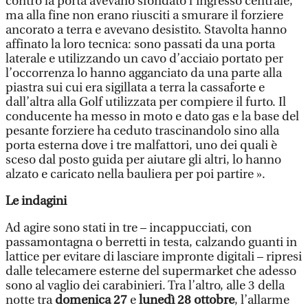
contro la porta avevano sfondato l’ingresso centrale,
ma alla fine non erano riusciti a smurare il forziere
ancorato a terra e avevano desistito. Stavolta hanno
affinato la loro tecnica: sono passati da una porta
laterale e utilizzando un cavo d’acciaio portato per
l’occorrenza lo hanno agganciato da una parte alla
piastra sui cui era sigillata a terra la cassaforte e
dall’altra alla Golf utilizzata per compiere il furto. Il
conducente ha messo in moto e dato gas e la base del
pesante forziere ha ceduto trascinandolo sino alla
porta esterna dove i tre malfattori, uno dei quali è
sceso dal posto guida per aiutare gli altri, lo hanno
alzato e caricato nella bauliera per poi partire ».
Le indagini
Ad agire sono stati in tre – incappucciati, con
passamontagna o berretti in testa, calzando guanti in
lattice per evitare di lasciare impronte digitali – ripresi
dalle telecamere esterne del supermarket che adesso
sono al vaglio dei carabinieri. Tra l’altro, alle 3 della
notte tra
domenica 27
e
lunedì 28 ottobre
, l’allarme