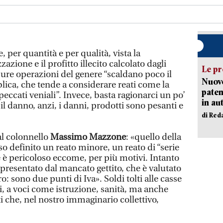
per quantità e per qualità, vista la
azione e il profitto illecito calcolato dagli
Le pr
ure operazioni del genere “scaldano poco il
Nuovo
lica, che tende a considerare reati come la
paten
peccati veniali”. Invece, basta ragionarci un po’
in au
il danno, anzi, i danni, prodotti sono pesanti e
di Red
al colonnello
Massimo Mazzone
: «quello della
o definito un reato minore, un reato di “serie
e è pericoloso eccome, per più motivi. Intanto
ppresentato dal mancato gettito, che è valutato
uro: sono due punti di Iva». Soldi tolti alle casse
noi, a voci come istruzione, sanità, ma anche
i che, nel nostro immaginario collettivo,