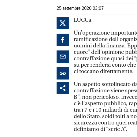
25 settembre 2020 03:07
LUCCa
Un’operazione importante, 
ramificazione dell’organizz
uomini della finanza. Epp
cuore” dell’opinione pubb
contraffazione quasi dei “
su per rendersi conto che 
ci toccano direttamente.
Un aspetto sottolineato d
contraffazione viene spess
B”, non pericoloso. Invec
c’è l’aspetto pubblico, ra
tra i 7 e i 10 miliardi di e
dello Stato, soldi tolti a 
sicurezza contro quei reat
definiamo di “serie A”.