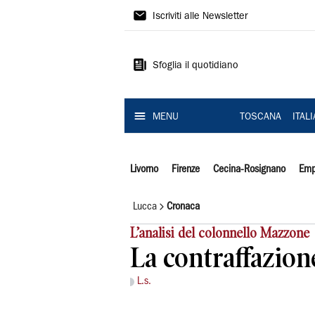
Il
Iscriviti alle Newsletter
Tirreno
Sfoglia il quotidiano
MENU
TOSCANA
ITAL
Livorno
Firenze
Cecina-Rosignano
Emp
Lucca
Cronaca
L’analisi del colonnello Mazzone
La contraffazione
L.s.