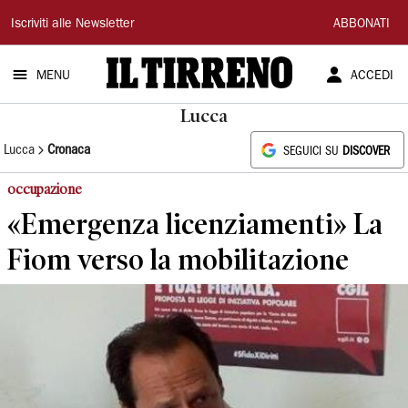
Il
Iscriviti alle Newsletter
ABBONATI
Tirreno
MENU
ACCEDI
Lucca
Lucca
Cronaca
SEGUICI SU
DISCOVER
occupazione
«Emergenza licenziamenti» La
Fiom verso la mobilitazione