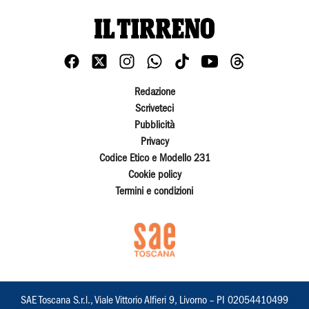
Redazione
Scriveteci
Pubblicità
Privacy
Codice Etico e Modello 231
Cookie policy
Termini e condizioni
SAE Toscana S.r.l., Viale Vittorio Alfieri 9, Livorno – PI 02054410499