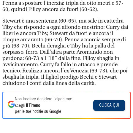
Penna a spostare l’inerzia: tripla da otto metri e 57-
60, quindi Filloy ancora da fuori (60-62).
Stewart è una sentenza (60-65), ma sale in cattedra
Tiby che risponde a ogni affondo mestrino: Curry dai
liberi e ancora Tiby, Stewart da fuori e ancora il
cinque amaranto (66-70). Penna accorcia sempre di
più (68-70), Bechi deraglia e Tiby ha la palla del
sorpasso, ferro. Dall’altra parte Aromando non
perdona: 68-73 a 1’18” dalla fine. Filloy sbaglia in
avvicinamento, Curry fa fallo in attacco e prende
tecnico. Realizza ancora l’ex Venezia (69-73), che poi
sbaglia la tripla. Il figliol prodigo Bechi e Stewart
chiudono i conti dalla linea della carità.
Non lasciare decidere l'algoritmo:
CLICCA QUI
scegli
Il Tirreno
per le tue notizie su Google