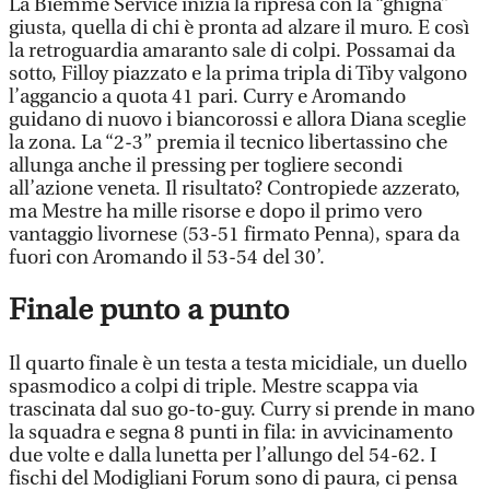
La Biemme Service inizia la ripresa con la “ghigna”
giusta, quella di chi è pronta ad alzare il muro. E così
la retroguardia amaranto sale di colpi. Possamai da
sotto, Filloy piazzato e la prima tripla di Tiby valgono
l’aggancio a quota 41 pari. Curry e Aromando
guidano di nuovo i biancorossi e allora Diana sceglie
la zona. La “2-3” premia il tecnico libertassino che
allunga anche il pressing per togliere secondi
all’azione veneta. Il risultato? Contropiede azzerato,
ma Mestre ha mille risorse e dopo il primo vero
vantaggio livornese (53-51 firmato Penna), spara da
fuori con Aromando il 53-54 del 30’.
Finale punto a punto
Il quarto finale è un testa a testa micidiale, un duello
spasmodico a colpi di triple. Mestre scappa via
trascinata dal suo go-to-guy. Curry si prende in mano
la squadra e segna 8 punti in fila: in avvicinamento
due volte e dalla lunetta per l’allungo del 54-62. I
fischi del Modigliani Forum sono di paura, ci pensa