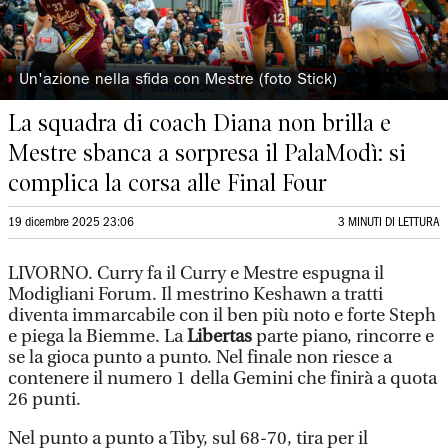
◗
Un'azione nella sfida con Mestre (foto Stick)
La squadra di coach Diana non brilla e
Mestre sbanca a sorpresa il PalaModì: si
complica la corsa alle Final Four
19 dicembre 2025 23:06
3 MINUTI DI LETTURA
LIVORNO. Curry fa il Curry e Mestre espugna il
Modigliani Forum. Il mestrino Keshawn a tratti
diventa immarcabile con il ben più noto e forte Steph
e piega la Biemme. La
Libertas
parte piano, rincorre e
se la gioca punto a punto. Nel finale non riesce a
contenere il numero 1 della Gemini che finirà a quota
26 punti.
Nel punto a punto a Tiby, sul 68-70, tira per il