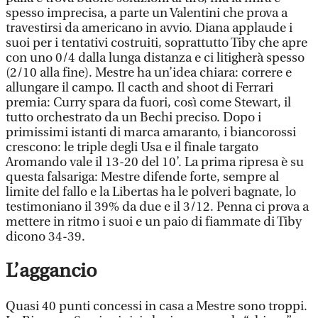
spesso imprecisa, a parte un Valentini che prova a
travestirsi da americano in avvio. Diana applaude i
suoi per i tentativi costruiti, soprattutto Tiby che apre
con uno 0/4 dalla lunga distanza e ci litigherà spesso
(2/10 alla fine). Mestre ha un’idea chiara: correre e
allungare il campo. Il cacth and shoot di Ferrari
premia: Curry spara da fuori, così come Stewart, il
tutto orchestrato da un Bechi preciso. Dopo i
primissimi istanti di marca amaranto, i biancorossi
crescono: le triple degli Usa e il finale targato
Aromando vale il 13-20 del 10’. La prima ripresa è su
questa falsariga: Mestre difende forte, sempre al
limite del fallo e la Libertas ha le polveri bagnate, lo
testimoniano il 39% da due e il 3/12. Penna ci prova a
mettere in ritmo i suoi e un paio di fiammate di Tiby
dicono 34-39.
L’aggancio
Quasi 40 punti concessi in casa a Mestre sono troppi.