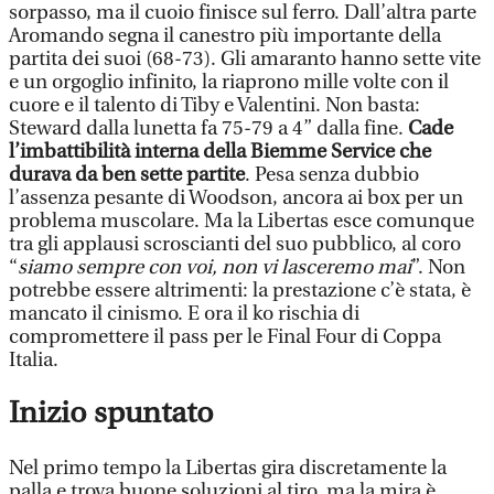
sorpasso, ma il cuoio finisce sul ferro. Dall’altra parte
Aromando segna il canestro più importante della
partita dei suoi (68-73). Gli amaranto hanno sette vite
e un orgoglio infinito, la riaprono mille volte con il
cuore e il talento di Tiby e Valentini. Non basta:
Steward dalla lunetta fa 75-79 a 4” dalla fine.
Cade
l’imbattibilità interna della Biemme Service che
durava da ben sette partite
. Pesa senza dubbio
l’assenza pesante di Woodson, ancora ai box per un
problema muscolare. Ma la Libertas esce comunque
tra gli applausi scroscianti del suo pubblico, al coro
“
siamo sempre con voi, non vi lasceremo mai
”. Non
potrebbe essere altrimenti: la prestazione c’è stata, è
mancato il cinismo. E ora il ko rischia di
compromettere il pass per le Final Four di Coppa
Italia.
Inizio spuntato
Nel primo tempo la Libertas gira discretamente la
palla e trova buone soluzioni al tiro, ma la mira è