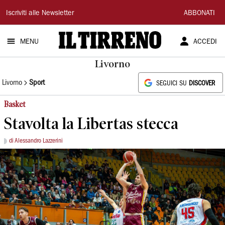
Il
Iscriviti alle Newsletter
ABBONATI
Tirreno
MENU
ACCEDI
Livorno
Livorno
Sport
SEGUICI SU
DISCOVER
Basket
Stavolta la Libertas stecca
di Alessandro Lazzerini